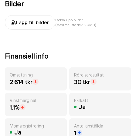
Bilder
Ladda upp bilder
Lägg till bilder
(Maximal storlek: 20MB)
Finansiell info
Omsättning
Rörelseresultat
2 614 tkr
30 tkr
Vinstmarginal
F-skatt
Ja
1.1%
Momsregistrering
Antal anställda
Ja
1