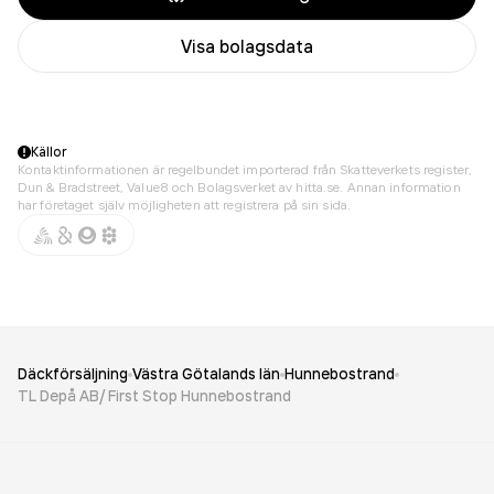
Visa bolagsdata
Källor
Kontaktinformationen är regelbundet importerad från Skatteverkets register,
Dun & Bradstreet, Value8 och Bolagsverket av hitta.se. Annan information
har företaget själv möjligheten att registrera på sin sida.
Däckförsäljning
Västra Götalands län
Hunnebostrand
TL Depå AB/ First Stop Hunnebostrand