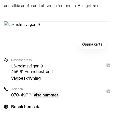
anställda är oförändrat sedan året innan. Bolaget är ett
aktiebolag som varit aktivt sedan 2018. TL Depå AB/ First
Stop Hunnebostrand
omsatte 2 614 000,00 kr
senaste
räkenskapsåret (2025).
Öppna karta
Besöksadress
Lökholmsvägen 9
456 61
Hunnebostrand
Vägbeskrivning
Telefon
070-
497 78
Visa nummer
Besök hemsida