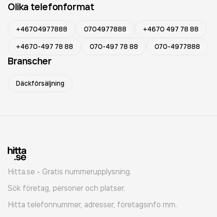
Olika telefonformat
+46704977888
0704977888
+4670 497 78 88
+4670-497 78 88
070-497 78 88
070-4977888
Branscher
Däckförsäljning
Hitta.se - Gratis nummerupplysning.
Sök företag, personer och platser.
Hitta telefonnummer, adresser, företagsinfo mm.