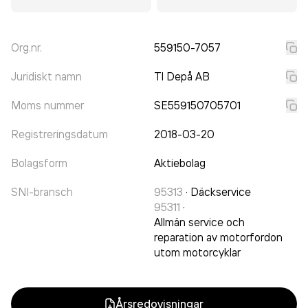
Org.nr.
559150-7057
Juridiskt namn
Tl Depå AB
Moms nummer
SE559150705701
Registreringsdatum
2018-03-20
Bolagsform
Aktiebolag
SNI-bransch
95313
·
Däckservice
95311
·
Allmän service och
reparation av motorfordon
utom motorcyklar
Årsredovisningar