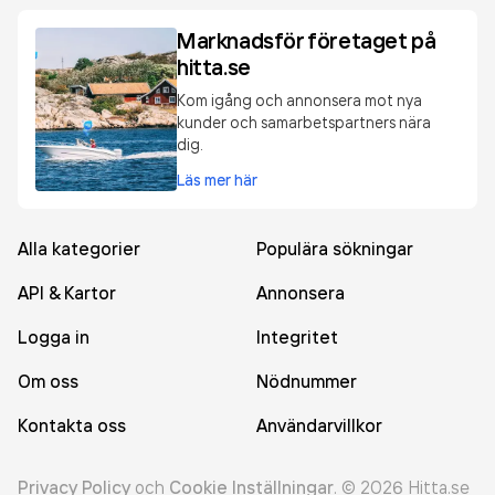
Marknadsför företaget på
hitta.se
Kom igång och annonsera mot nya
kunder och samarbetspartners nära
dig.
Läs mer här
Alla kategorier
Populära sökningar
API & Kartor
Annonsera
Logga in
Integritet
Om oss
Nödnummer
Kontakta oss
Användarvillkor
Privacy Policy
och
Cookie Inställningar
.
©
2026
Hitta.se