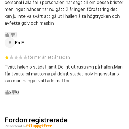
personal i alla fall;) personalen har sagt till om dessa brister
men inget händer har nu gått 2 år ingen förbättring det
kan ju inte va svårt att gå ut i hallen å ta högtrycken och
avfetta golv och maskin
1
1
En F.
E
för mer än ett år sedan
Tvätt halen o städat jämt.Doligt ut rustning på hallen.Man
får tvätta bil mattorna på doligt städat golv.Ingensstans
kan man hänga tvättade mattor
2
0
Fordon registrerade
Presenterat av