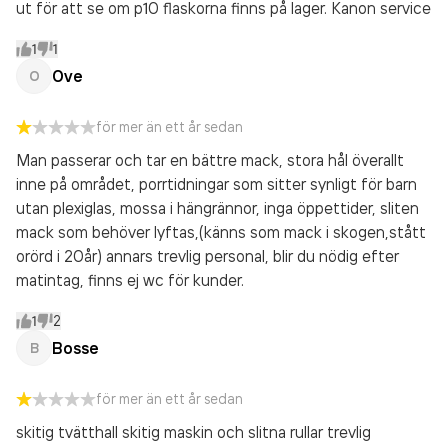
ut för att se om p10 flaskorna finns på lager. Kanon service
1
1
Ove
O
för mer än ett år sedan
Man passerar och tar en bättre mack, stora hål överallt
inne på området, porrtidningar som sitter synligt för barn
utan plexiglas, mossa i hängrännor, inga öppettider, sliten
mack som behöver lyftas,(känns som mack i skogen,stått
orörd i 20år) annars trevlig personal, blir du nödig efter
matintag, finns ej wc för kunder.
1
2
Bosse
B
för mer än ett år sedan
skitig tvätthall skitig maskin och slitna rullar trevlig