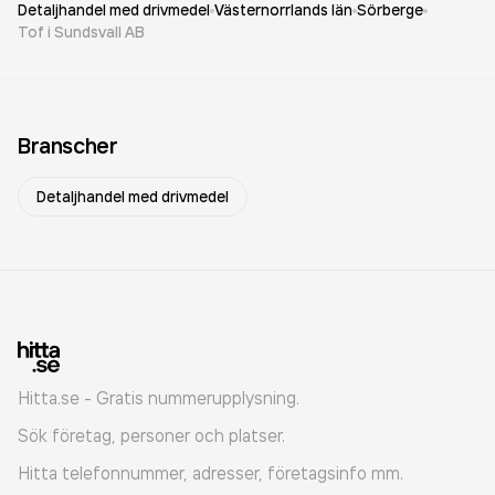
Detaljhandel med drivmedel
Västernorrlands län
Sörberge
Tof i Sundsvall AB
Branscher
Detaljhandel med drivmedel
Hitta.se - Gratis nummerupplysning.
Sök företag, personer och platser.
Hitta telefonnummer, adresser, företagsinfo mm.