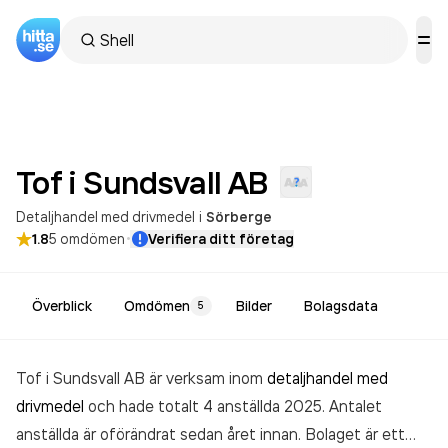
Tof i Sundsvall
AB
Detaljhandel med drivmedel
i
Sörberge
·
1.8
5
omdömen
Verifiera ditt företag
Överblick
Omdömen
Bilder
Bolagsdata
5
Tof i Sundsvall AB är verksam inom
detaljhandel med
drivmedel
och hade totalt 4 anställda 2025. Antalet
anställda är oförändrat sedan året innan. Bolaget är ett