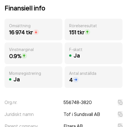
Finansiell info
Omsättning
Rörelseresultat
16 974 tkr
151 tkr
Vinstmarginal
F-skatt
Ja
0.9%
Momsregistrering
Antal anställda
Ja
4
Org.nr.
556748-3820
Juridiskt namn
Tof i Sundsvall AB
Parent company
Elzera AB