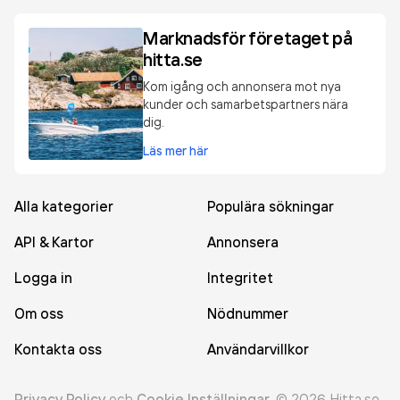
Marknadsför företaget på
hitta.se
Kom igång och annonsera mot nya
kunder och samarbetspartners nära
dig.
Läs mer här
Alla kategorier
Populära sökningar
API & Kartor
Annonsera
Logga in
Integritet
Om oss
Nödnummer
Kontakta oss
Användarvillkor
Privacy Policy
och
Cookie Inställningar
.
©
2026
Hitta.se