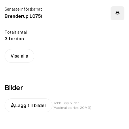
Senaste införskaffat
Brenderup L0751
Totalt antal
3 fordon
Visa alla
Bilder
Ladda upp bilder
Lägg till bilder
(Maximal storlek: 20MB)