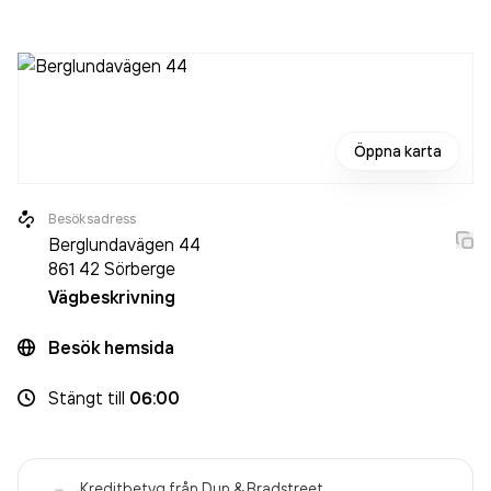
aktiebolag som varit aktivt sedan 2008. Tof i Sundsvall AB
omsatte 16 974 000,00 kr
senaste räkenskapsåret
(2025).
Öppna karta
Besöksadress
Berglundavägen 44
861 42
Sörberge
Vägbeskrivning
Besök hemsida
Stängt
till
06:00
Kreditbetyg från Dun & Bradstreet