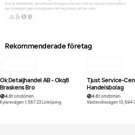
Dun & Bradstreet, Value8 och Bolagsverket av hitta.se. Annan information
har företaget själv möjligheten att registrera på sin sida.
Rekommenderade företag
Ok Detaljhandel AB - Okq8
Tjust Service-Cen
Braskens Bro
Handelsbolag
4.0
1
omdömen
4.0
1
omdömen
Kylarevägen 1,
587 23
Linköping
Västerviksvägen 13,
594 