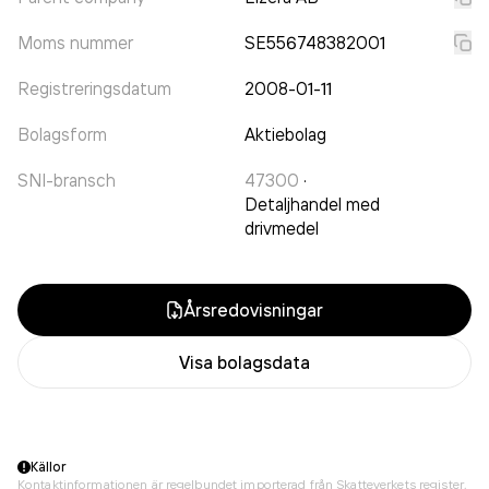
Moms nummer
SE556748382001
Registreringsdatum
2008-01-11
Bolagsform
Aktiebolag
SNI-bransch
47300
·
Detaljhandel med
drivmedel
Årsredovisningar
Visa bolagsdata
Källor
Kontaktinformationen är regelbundet importerad från Skatteverkets register,