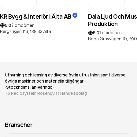
KR Bygg & Interiör i Älta AB
Dala Ljud Och Mus
Produktion
5.0
7
omdömen
Bergstigen 113,
138 33
Älta
5.0
1
omdömen
Boda Gruvvägen 10,
790
Uthyrning och leasing av diverse övrig utrustning samt diverse
övriga maskiner och materiella tillgångar
Stockholms län
Värmdö
Tp Radiosystem Rosenqvist Handelsbolag
Branscher