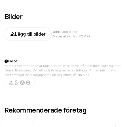
Bilder
Ladda upp bilder
Lägg till bilder
(Maximal storlek: 20MB)
Källor
Kontaktinformationen är regelbundet importerad från Skatteverkets register,
Dun & Bradstreet, Value8 och Bolagsverket av hitta.se. Annan information
har företaget själv möjligheten att registrera på sin sida.
Rekommenderade företag