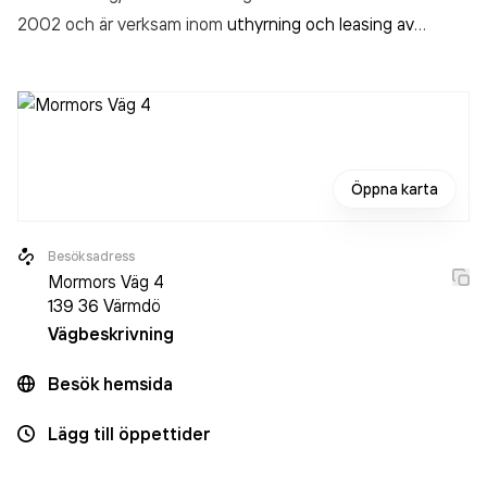
2002 och är verksam inom
uthyrning och leasing av
diverse övrig utrustning samt diverse övriga maskiner och
materiella tillgångar
.
Öppna karta
Besöksadress
Mormors Väg 4
139 36
Värmdö
Vägbeskrivning
Besök hemsida
Lägg till öppettider