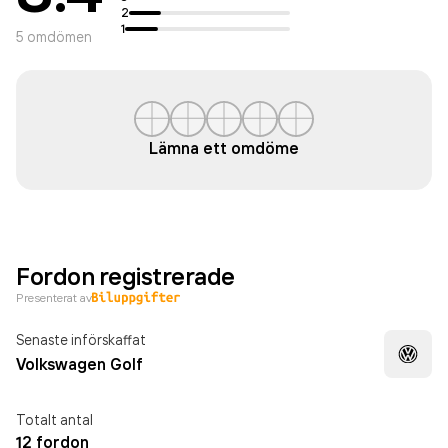
2
1
5
omdömen
Lämna ett omdöme
Fordon registrerade
Presenterat av
Senaste införskaffat
Volkswagen Golf
Totalt antal
12 fordon