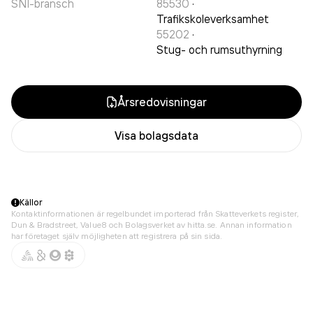
SNI-bransch
85530
·
Trafikskoleverksamhet
55202
·
Stug- och rumsuthyrning
Årsredovisningar
Visa bolagsdata
Källor
Kontaktinformationen är regelbundet importerad från Skatteverkets register,
Dun & Bradstreet, Value8 och Bolagsverket av hitta.se. Annan information
har företaget själv möjligheten att registrera på sin sida.