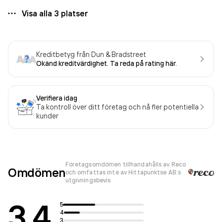
Visa alla
3
platser
Kreditbetyg från Dun & Bradstreet
Okänd kreditvärdighet. Ta reda på rating här.
Verifiera idag
Ta kontroll över ditt företag och nå fler potentiella
kunder
Företagsomdömen tillhandahålls av Reco
Omdömen
och omfattas inte av Hittapunktse AB:s
utgivningsbevis
3.4
5
4
3