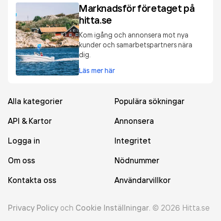
Marknadsför företaget på
hitta.se
Kom igång och annonsera mot nya
kunder och samarbetspartners nära
dig.
Läs mer här
Alla kategorier
Populära sökningar
API & Kartor
Annonsera
Logga in
Integritet
Om oss
Nödnummer
Kontakta oss
Användarvillkor
Privacy Policy
och
Cookie Inställningar
.
©
2026
Hitta.se