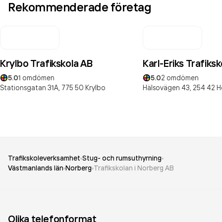
Rekommenderade företag
Krylbo Trafikskola AB
Karl-Eriks Trafiks
5.0
1
omdömen
5.0
2
omdömen
Stationsgatan 31A,
775 50
Krylbo
Hälsovägen 43,
254 42
H
Trafikskoleverksamhet
Stug- och rumsuthyrning
Västmanlands län
Norberg
Trafikskolan i Norberg AB
Olika telefonformat