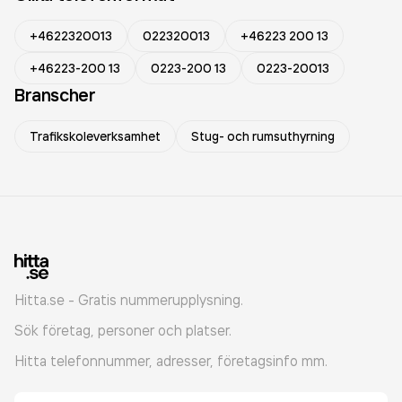
+4622320013
022320013
+46223 200 13
+46223-200 13
0223-200 13
0223-20013
Branscher
Trafikskoleverksamhet
Stug- och rumsuthyrning
Hitta.se - Gratis nummerupplysning.
Sök företag, personer och platser.
Hitta telefonnummer, adresser, företagsinfo mm.