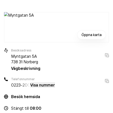
är ett aktiebolag som varit aktivt sedan 2008. Trafikskolan
i Norberg AB
omsatte 4 115 000,00 kr
senaste
räkenskapsåret (2024).
Öppna karta
Besöksadress
Myntgatan 5A
738 31
Norberg
Vägbeskrivning
Telefonnummer
0223
-200
Visa nummer
Besök hemsida
Stängt
till
08:00