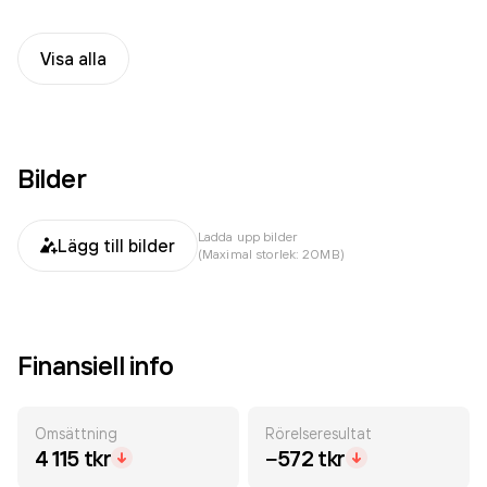
Visa alla
Bilder
Ladda upp bilder
Lägg till bilder
(Maximal storlek: 20MB)
Finansiell info
Omsättning
Rörelseresultat
4 115 tkr
−572 tkr