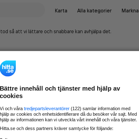
Karta
Alla kategorier
Marknad
tod så att vi lättare och snabbare kan avhjälpa det.
Bättre innehåll och tjänster med hjälp av
cookies
Vi och våra
tredjepartsleverantörer
(122) samlar information med
hjälp av cookies och enhetsidentifierare då du besöker vår sajt. Med
hjälp av informationen kan vi utveckla vårt innehåll och våra tjänster.
Marknadsför företaget på
Hitta.se och dess partners kräver samtycke för följande:
hitta.se