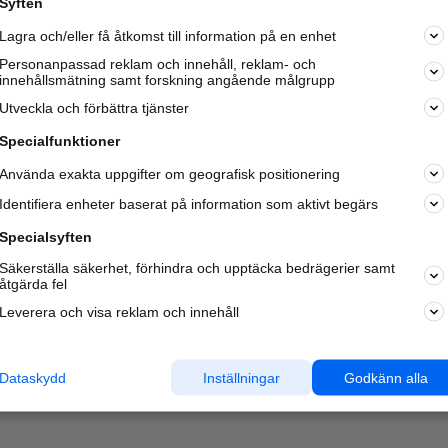
Syften
Kom igång och annonsera mot
Lagra och/eller få åtkomst till information på en enhet
nya kunder och
samarbetspartners nära dig.
Personanpassad reklam och innehåll, reklam- och
innehållsmätning samt forskning angående målgrupp
Läs mer här
Utveckla och förbättra tjänster
Specialfunktioner
Använda exakta uppgifter om geografisk positionering
Identifiera enheter baserat på information som aktivt begärs
Specialsyften
Säkerställa säkerhet, förhindra och upptäcka bedrägerier samt
åtgärda fel
Leverera och visa reklam och innehåll
Dataskydd
Inställningar
Godkänn alla