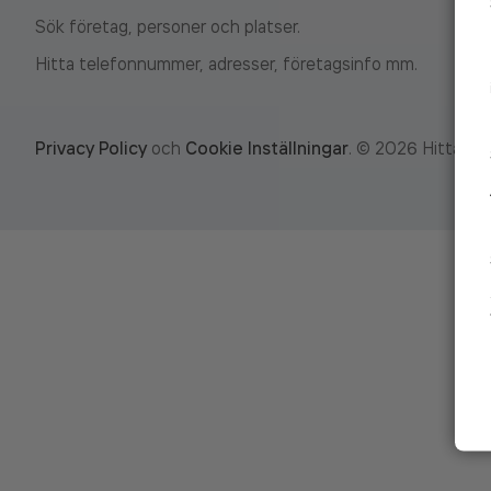
Sök företag, personer och platser.
Hitta telefonnummer, adresser, företagsinfo mm.
Privacy Policy
och
Cookie Inställningar
.
©
2026
Hitta.se