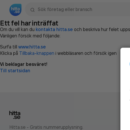
Sök namn, gata, ort, telefon, företag, sökord
Ett fel har inträffat
Om du vill kan du
kontakta hitta.se
och beskriva hur felet upps
Vänligen försök med följande:
Surfa till
www.hitta.se
Klicka på
Tillbaka-knappen
i webbläsaren och försök igen
Vi beklagar besväret!
Till startsidan
Hitta.se - Gratis nummerupplysning.