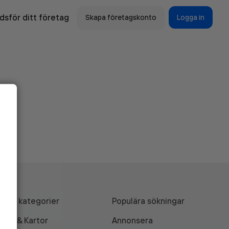
sför ditt företag
Skapa företagskonto
Logga in
Alla kategorier
Populära sökningar
API & Kartor
Annonsera