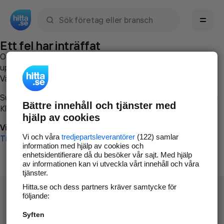
Sök namn, gata, ort, telefon, företag, sökord
Ett fel har inträffat
Om du vill kan du
kontakta hitta.se
och beskriva hur felet
uppstod så att vi lättare och snabbare kan avhjälpa det.
Vänligen försök med följande:
Surfa till
www.hitta.se
Bättre innehåll och tjänster med
Klicka på
Tillbaka-knappen
i webbläsaren och försök igen
hjälp av cookies
Vi beklagar besväret!
Vi och våra
tredjepartsleverantörer
(122) samlar
Till startsidan
information med hjälp av cookies och
enhetsidentifierare då du besöker vår sajt. Med hjälp
av informationen kan vi utveckla vårt innehåll och våra
tjänster.
Hitta.se och dess partners kräver samtycke för
följande:
Syften
Hitta.se - Gratis nummerupplysning.