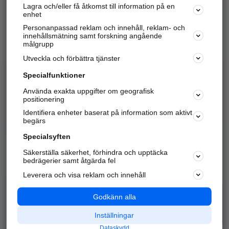
Lagra och/eller få åtkomst till information på en
Sök företag, personer och platser.
enhet
Personanpassad reklam och innehåll, reklam- och
Hitta telefonnummer, adresser, företagsinfo mm.
innehållsmätning samt forskning angående
målgrupp
Utveckla och förbättra tjänster
Marknadsför företaget
på hitta.se
Specialfunktioner
Använda exakta uppgifter om geografisk
Kom igång och annonsera mot
positionering
nya kunder och
Identifiera enheter baserat på information som aktivt
samarbetspartners nära dig.
begärs
Läs mer här
Specialsyften
Säkerställa säkerhet, förhindra och upptäcka
Alla kategorier
Populära sökningar
bedrägerier samt åtgärda fel
Leverera och visa reklam och innehåll
API & Kartor
Annonsera
Logga in
Integritet
Godkänn alla
Om oss
Nödnummer
Inställningar
Dataskydd