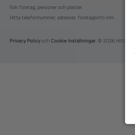
Sök företag, personer och platser.
Hitta telefonnummer, adresser, företagsinfo mm.
Privacy Policy
och
Cookie Inställningar
.
©
2026
Hitta.se