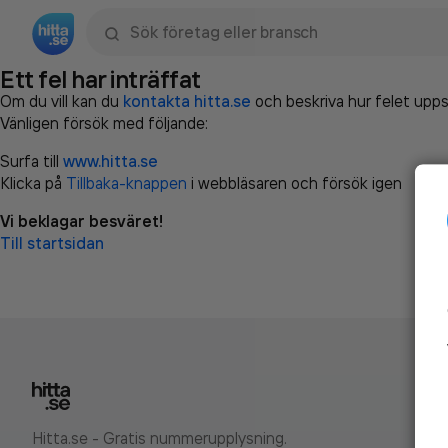
Sök namn, gata, ort, telefon, företag, sökord
Ett fel har inträffat
Om du vill kan du
kontakta hitta.se
och beskriva hur felet upps
Vänligen försök med följande:
Surfa till
www.hitta.se
Klicka på
Tillbaka-knappen
i webbläsaren och försök igen
Vi beklagar besväret!
Till startsidan
Hitta.se - Gratis nummerupplysning.