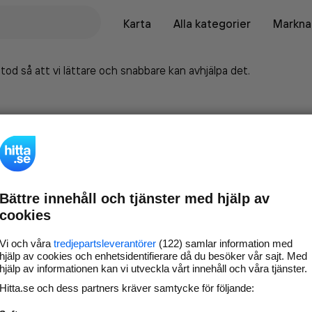
Karta
Alla kategorier
Marknad
tod så att vi lättare och snabbare kan avhjälpa det.
Bättre innehåll och tjänster med hjälp av
cookies
Vi och våra
tredjepartsleverantörer
(122) samlar information med
hjälp av cookies och enhetsidentifierare då du besöker vår sajt. Med
hjälp av informationen kan vi utveckla vårt innehåll och våra tjänster.
Marknadsför företaget på
Hitta.se och dess partners kräver samtycke för följande:
hitta.se