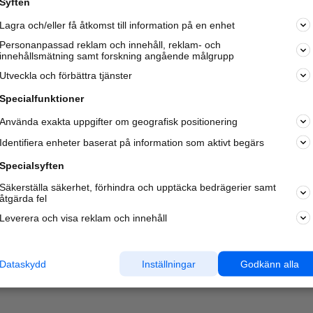
Syften
Kom igång och annonsera mot
Lagra och/eller få åtkomst till information på en enhet
nya kunder och
samarbetspartners nära dig.
Personanpassad reklam och innehåll, reklam- och
innehållsmätning samt forskning angående målgrupp
Läs mer här
Utveckla och förbättra tjänster
Specialfunktioner
Använda exakta uppgifter om geografisk positionering
Identifiera enheter baserat på information som aktivt begärs
Specialsyften
Säkerställa säkerhet, förhindra och upptäcka bedrägerier samt
åtgärda fel
Leverera och visa reklam och innehåll
Dataskydd
Inställningar
Godkänn alla