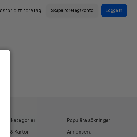
sför ditt företag
Skapa företagskonto
Logga in
Alla kategorier
Populära sökningar
API & Kartor
Annonsera