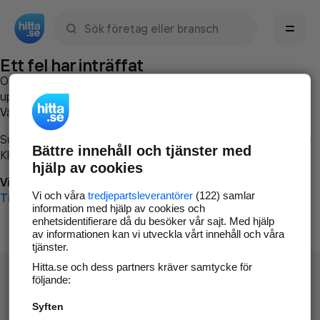
Sök namn, gata, ort, telefon, företag, sökord
Ett fel har inträffat
Om du vill kan du
kontakta hitta.se
och beskriva hur felet
uppstod så att vi lättare och snabbare kan avhjälpa det.
Vänligen försök med följande:
Surfa till
www.hitta.se
Bättre innehåll och tjänster med
Klicka på
Tillbaka-knappen
i webbläsaren och försök igen
hjälp av cookies
Vi beklagar besväret!
Vi och våra
tredjepartsleverantörer
(122) samlar
Till startsidan
information med hjälp av cookies och
enhetsidentifierare då du besöker vår sajt. Med hjälp
av informationen kan vi utveckla vårt innehåll och våra
tjänster.
Hitta.se och dess partners kräver samtycke för
följande:
Syften
Hitta.se - Gratis nummerupplysning.