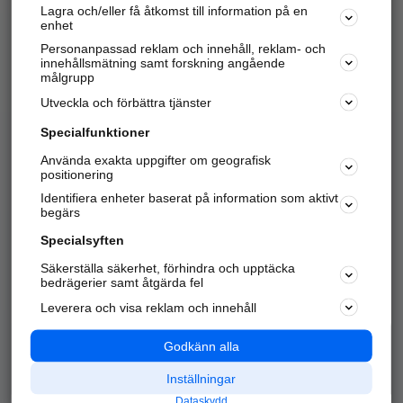
Lagra och/eller få åtkomst till information på en
Sök företag, personer och platser.
enhet
Personanpassad reklam och innehåll, reklam- och
Hitta telefonnummer, adresser, företagsinfo mm.
innehållsmätning samt forskning angående
målgrupp
Utveckla och förbättra tjänster
Marknadsför företaget
på hitta.se
Specialfunktioner
Använda exakta uppgifter om geografisk
Kom igång och annonsera mot
positionering
nya kunder och
Identifiera enheter baserat på information som aktivt
samarbetspartners nära dig.
begärs
Läs mer här
Specialsyften
Säkerställa säkerhet, förhindra och upptäcka
Alla kategorier
Populära sökningar
bedrägerier samt åtgärda fel
Leverera och visa reklam och innehåll
API & Kartor
Annonsera
Logga in
Integritet
Godkänn alla
Om oss
Nödnummer
Inställningar
Dataskydd