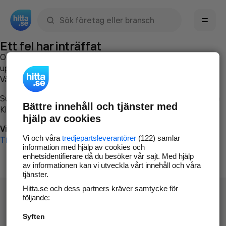
Sök namn, gata, ort, telefon, företag, sökord
Ett fel har inträffat
Om du vill kan du
kontakta hitta.se
och beskriva hur felet
uppstod så att vi lättare och snabbare kan avhjälpa det.
Vänligen försök med följande:
Surfa till
www.hitta.se
Bättre innehåll och tjänster med
Klicka på
Tillbaka-knappen
i webbläsaren och försök igen
hjälp av cookies
Vi beklagar besväret!
Vi och våra
tredjepartsleverantörer
(122) samlar
Till startsidan
information med hjälp av cookies och
enhetsidentifierare då du besöker vår sajt. Med hjälp
av informationen kan vi utveckla vårt innehåll och våra
tjänster.
Hitta.se och dess partners kräver samtycke för
följande:
Syften
Hitta.se - Gratis nummerupplysning.