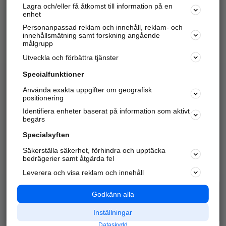
Lagra och/eller få åtkomst till information på en
Sök företag, personer och platser.
enhet
Personanpassad reklam och innehåll, reklam- och
Hitta telefonnummer, adresser, företagsinfo mm.
innehållsmätning samt forskning angående
målgrupp
Utveckla och förbättra tjänster
Marknadsför företaget
på hitta.se
Specialfunktioner
Använda exakta uppgifter om geografisk
Kom igång och annonsera mot
positionering
nya kunder och
Identifiera enheter baserat på information som aktivt
samarbetspartners nära dig.
begärs
Läs mer här
Specialsyften
Säkerställa säkerhet, förhindra och upptäcka
Alla kategorier
Populära sökningar
bedrägerier samt åtgärda fel
Leverera och visa reklam och innehåll
API & Kartor
Annonsera
Logga in
Integritet
Godkänn alla
Om oss
Nödnummer
Inställningar
Dataskydd