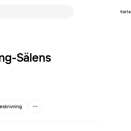
Karta
ung-Sälens
Mer
eskrivning