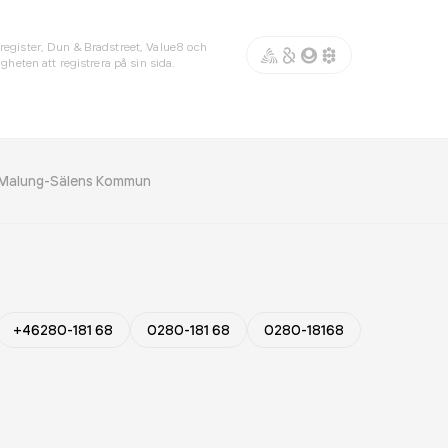
register, Dun & Bradstreet, Value8 och
gheten att registrera på sin sida.
g Malung-Sälens Kommun
+46280-181 68
0280-181 68
0280-18168