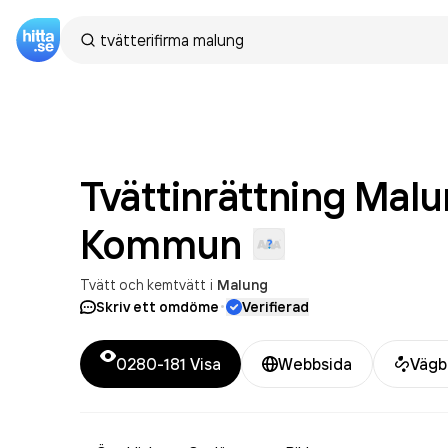
Tvättinrättning Mal
Kommun
Tvätt och kemtvätt
i
Malung
·
Skriv ett omdöme
Verifierad
0280-181
Visa
Webbsida
Vägb