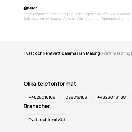
Källor
Kontaktinformationen är regelbundet importerad från Skatteverkets 
Bolagsverket av hitta.se. Annan information har företaget själv möjli
Tvätt och kemtvätt
Dalarnas län
Malung
Tvättinrättnin
Olika telefonformat
+4628018168
028018168
+46280 181 68
Branscher
Tvätt och kemtvätt