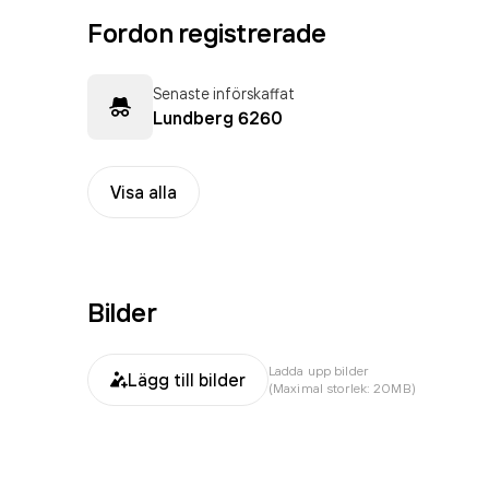
Fordon registrerade
Senaste införskaffat
Lundberg 6260
Visa alla
Bilder
Ladda upp bilder
Lägg till bilder
(Maximal storlek: 20MB)