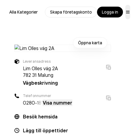
Alla Kategorier
Skapa företagskonto
Logga in
Öppna karta
Leveransadress
Lim Olles väg 2A
782 31
Malung
Vägbeskrivning
Telefonnummer
0280
-181
Visa nummer
Besök hemsida
Lägg till öppettider