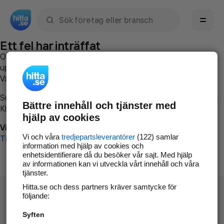
Sök namn, gata, ort, telefon, företag, sökord
Ett fel har inträffat
Om du vill kan du
kontakta hitta.se
och beskriva hur felet
uppstod så att vi lättare och snabbare kan avhjälpa det.
Vänligen försök med följande:
Surfa till
www.hitta.se
Bättre innehåll och tjänster med
Klicka på
Tillbaka-knappen
i webbläsaren och försök igen
hjälp av cookies
Vi beklagar besväret!
Vi och våra
tredjepartsleverantörer
(122) samlar
Till startsidan
information med hjälp av cookies och
enhetsidentifierare då du besöker vår sajt. Med hjälp
av informationen kan vi utveckla vårt innehåll och våra
tjänster.
Hitta.se och dess partners kräver samtycke för
följande:
Syften
Hitta.se - Gratis nummerupplysning.