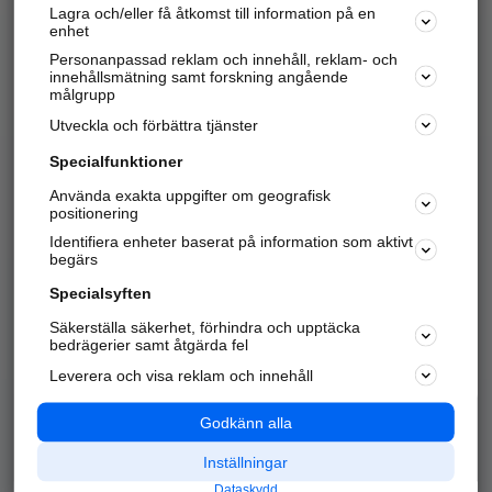
Lagra och/eller få åtkomst till information på en
Sök företag, personer och platser.
enhet
Personanpassad reklam och innehåll, reklam- och
Hitta telefonnummer, adresser, företagsinfo mm.
innehållsmätning samt forskning angående
målgrupp
Utveckla och förbättra tjänster
Marknadsför företaget
på hitta.se
Specialfunktioner
Använda exakta uppgifter om geografisk
Kom igång och annonsera mot
positionering
nya kunder och
Identifiera enheter baserat på information som aktivt
samarbetspartners nära dig.
begärs
Läs mer här
Specialsyften
Säkerställa säkerhet, förhindra och upptäcka
Alla kategorier
Populära sökningar
bedrägerier samt åtgärda fel
Leverera och visa reklam och innehåll
API & Kartor
Annonsera
Logga in
Integritet
Godkänn alla
Om oss
Nödnummer
Inställningar
Dataskydd