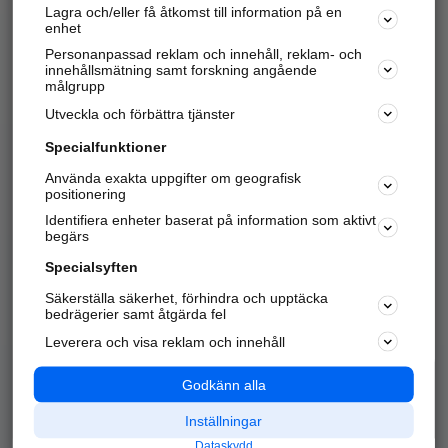
Lagra och/eller få åtkomst till information på en
Sök företag, personer och platser.
enhet
Personanpassad reklam och innehåll, reklam- och
Hitta telefonnummer, adresser, företagsinfo mm.
innehållsmätning samt forskning angående
målgrupp
Utveckla och förbättra tjänster
Marknadsför företaget
på hitta.se
Specialfunktioner
Använda exakta uppgifter om geografisk
Kom igång och annonsera mot
positionering
nya kunder och
Identifiera enheter baserat på information som aktivt
samarbetspartners nära dig.
begärs
Läs mer här
Specialsyften
Säkerställa säkerhet, förhindra och upptäcka
Alla kategorier
Populära sökningar
bedrägerier samt åtgärda fel
Leverera och visa reklam och innehåll
API & Kartor
Annonsera
Logga in
Integritet
Godkänn alla
Om oss
Nödnummer
Inställningar
Dataskydd