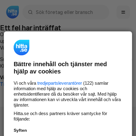
Sök namn, gata, ort, telefon, företag, sökord
Ett fel har inträffat
Om du vill kan du
kontakta hitta.se
och beskriva hur felet
uppstod så att vi lättare och snabbare kan avhjälpa det.
Vänligen försök med följande:
Surfa till
www.hitta.se
Bättre innehåll och tjänster med
Klicka på
Tillbaka-knappen
i webbläsaren och försök igen
hjälp av cookies
Vi beklagar besväret!
Vi och våra
tredjepartsleverantörer
(122) samlar
Till startsidan
information med hjälp av cookies och
enhetsidentifierare då du besöker vår sajt. Med hjälp
av informationen kan vi utveckla vårt innehåll och våra
tjänster.
Hitta.se och dess partners kräver samtycke för
följande:
Syften
Hitta.se - Gratis nummerupplysning.