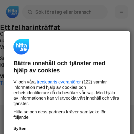
Sök namn, gata, ort, telefon, företag, sökord
Ett fel har inträffat
Om du vill kan du
kontakta hitta.se
och beskriva hur felet
uppstod så att vi lättare och snabbare kan avhjälpa det.
Vänligen försök med följande:
Surfa till
www.hitta.se
Bättre innehåll och tjänster med
Klicka på
Tillbaka-knappen
i webbläsaren och försök igen
hjälp av cookies
Vi beklagar besväret!
Vi och våra
tredjepartsleverantörer
(122) samlar
Till startsidan
information med hjälp av cookies och
enhetsidentifierare då du besöker vår sajt. Med hjälp
av informationen kan vi utveckla vårt innehåll och våra
tjänster.
Hitta.se och dess partners kräver samtycke för
följande:
Syften
Hitta.se - Gratis nummerupplysning.