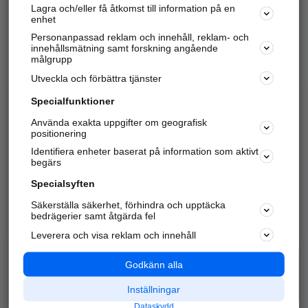
Lagra och/eller få åtkomst till information på en
Sök företag, personer och platser.
enhet
Personanpassad reklam och innehåll, reklam- och
Hitta telefonnummer, adresser, företagsinfo mm.
innehållsmätning samt forskning angående
målgrupp
Utveckla och förbättra tjänster
Marknadsför företaget
på hitta.se
Specialfunktioner
Använda exakta uppgifter om geografisk
Kom igång och annonsera mot
positionering
nya kunder och
Identifiera enheter baserat på information som aktivt
samarbetspartners nära dig.
begärs
Läs mer här
Specialsyften
Säkerställa säkerhet, förhindra och upptäcka
Alla kategorier
Populära sökningar
bedrägerier samt åtgärda fel
Leverera och visa reklam och innehåll
API & Kartor
Annonsera
Logga in
Integritet
Godkänn alla
Om oss
Nödnummer
Inställningar
Dataskydd