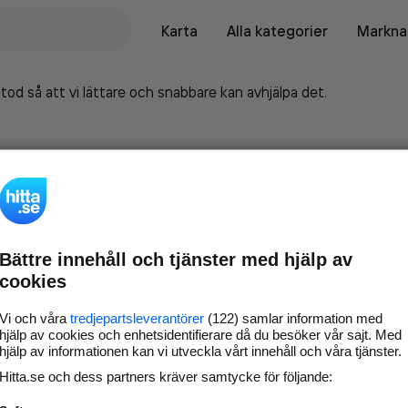
Karta
Alla kategorier
Marknad
tod så att vi lättare och snabbare kan avhjälpa det.
Bättre innehåll och tjänster med hjälp av
cookies
Vi och våra
tredjepartsleverantörer
(122) samlar information med
hjälp av cookies och enhetsidentifierare då du besöker vår sajt. Med
hjälp av informationen kan vi utveckla vårt innehåll och våra tjänster.
Marknadsför företaget på
Hitta.se och dess partners kräver samtycke för följande:
hitta.se