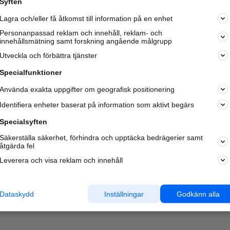
Syften
Kom igång och annonsera mot
Lagra och/eller få åtkomst till information på en enhet
nya kunder och
samarbetspartners nära dig.
Personanpassad reklam och innehåll, reklam- och
innehållsmätning samt forskning angående målgrupp
Läs mer här
Utveckla och förbättra tjänster
Specialfunktioner
Använda exakta uppgifter om geografisk positionering
Identifiera enheter baserat på information som aktivt begärs
Specialsyften
Säkerställa säkerhet, förhindra och upptäcka bedrägerier samt
åtgärda fel
Leverera och visa reklam och innehåll
Dataskydd
Inställningar
Godkänn alla