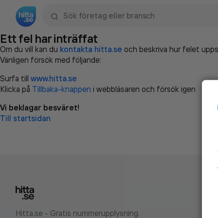
Sök namn, gata, ort, telefon, företag, sökord
Ett fel har inträffat
Om du vill kan du
kontakta hitta.se
och beskriva hur felet upps
Vänligen försök med följande:
Surfa till
www.hitta.se
Klicka på
Tillbaka-knappen
i webbläsaren och försök igen
Vi beklagar besväret!
Till startsidan
Hitta.se - Gratis nummerupplysning.