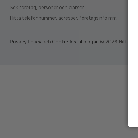
Sök företag, personer och platser.
Hitta telefonnummer, adresser, företagsinfo mm.
Privacy Policy
och
Cookie Inställningar
.
©
2026
Hitta.se