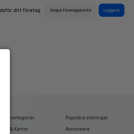
sför ditt företag
Skapa företagskonto
Logga in
Alla kategorier
Populära sökningar
API & Kartor
Annonsera