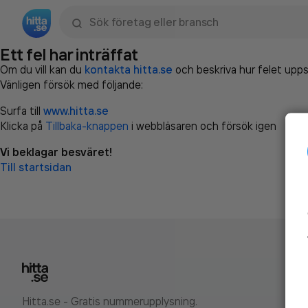
Sök namn, gata, ort, telefon, företag, sökord
Ett fel har inträffat
Om du vill kan du
kontakta hitta.se
och beskriva hur felet upps
Vänligen försök med följande:
Surfa till
www.hitta.se
Klicka på
Tillbaka-knappen
i webbläsaren och försök igen
Vi beklagar besväret!
Till startsidan
Hitta.se - Gratis nummerupplysning.