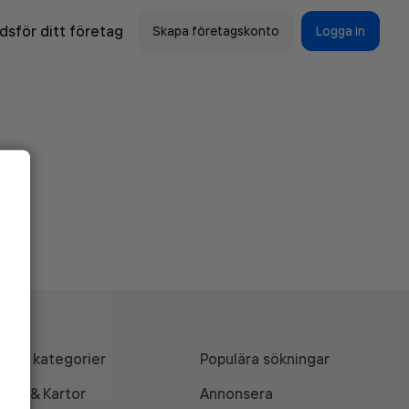
sför ditt företag
Skapa företagskonto
Logga in
Alla kategorier
Populära sökningar
API & Kartor
Annonsera