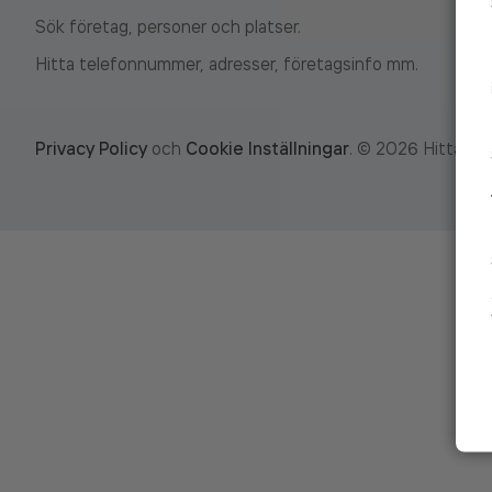
Sök företag, personer och platser.
Hitta telefonnummer, adresser, företagsinfo mm.
Privacy Policy
och
Cookie Inställningar
.
©
2026
Hitta.se