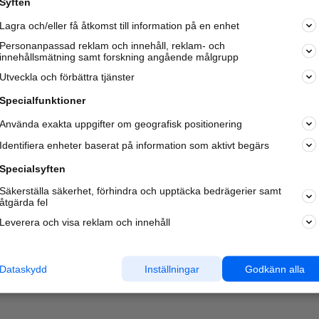
Syften
Kom igång och annonsera mot
Lagra och/eller få åtkomst till information på en enhet
nya kunder och
samarbetspartners nära dig.
Personanpassad reklam och innehåll, reklam- och
innehållsmätning samt forskning angående målgrupp
Läs mer här
Utveckla och förbättra tjänster
Specialfunktioner
Använda exakta uppgifter om geografisk positionering
Identifiera enheter baserat på information som aktivt begärs
Specialsyften
Säkerställa säkerhet, förhindra och upptäcka bedrägerier samt
åtgärda fel
Leverera och visa reklam och innehåll
Dataskydd
Inställningar
Godkänn alla