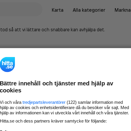
Karta
Alla kategorier
Marknad
tod så att vi lättare och snabbare kan avhjälpa det.
Bättre innehåll och tjänster med hjälp av
cookies
Vi och våra
tredjepartsleverantörer
(122) samlar information med
hjälp av cookies och enhetsidentifierare då du besöker vår sajt. Med
hjälp av informationen kan vi utveckla vårt innehåll och våra tjänster.
Marknadsför företaget på
Hitta.se och dess partners kräver samtycke för följande:
hitta.se