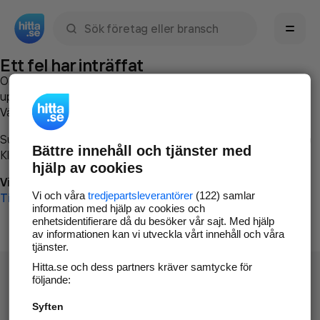
Sök namn, gata, ort, telefon, företag, sökord
Ett fel har inträffat
Om du vill kan du
kontakta hitta.se
och beskriva hur felet
uppstod så att vi lättare och snabbare kan avhjälpa det.
Vänligen försök med följande:
Surfa till
www.hitta.se
Bättre innehåll och tjänster med
Klicka på
Tillbaka-knappen
i webbläsaren och försök igen
hjälp av cookies
Vi beklagar besväret!
Vi och våra
tredjepartsleverantörer
(122) samlar
Till startsidan
information med hjälp av cookies och
enhetsidentifierare då du besöker vår sajt. Med hjälp
av informationen kan vi utveckla vårt innehåll och våra
tjänster.
Hitta.se och dess partners kräver samtycke för
följande:
Syften
Hitta.se - Gratis nummerupplysning.