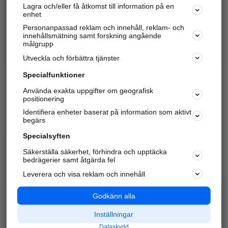
Lagra och/eller få åtkomst till information på en
Sök företag, personer och platser.
enhet
Personanpassad reklam och innehåll, reklam- och
Hitta telefonnummer, adresser, företagsinfo mm.
innehållsmätning samt forskning angående
målgrupp
Utveckla och förbättra tjänster
Marknadsför företaget
på hitta.se
Specialfunktioner
Använda exakta uppgifter om geografisk
Kom igång och annonsera mot
positionering
nya kunder och
Identifiera enheter baserat på information som aktivt
samarbetspartners nära dig.
begärs
Läs mer här
Specialsyften
Säkerställa säkerhet, förhindra och upptäcka
Alla kategorier
Populära sökningar
bedrägerier samt åtgärda fel
Leverera och visa reklam och innehåll
API & Kartor
Annonsera
Logga in
Integritet
Godkänn alla
Om oss
Nödnummer
Inställningar
Dataskydd