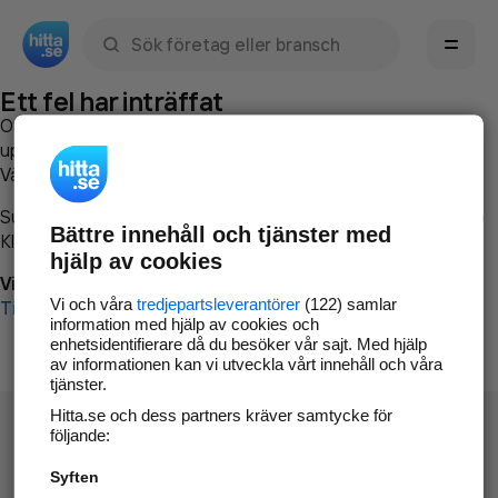
Sök namn, gata, ort, telefon, företag, sökord
Ett fel har inträffat
Om du vill kan du
kontakta hitta.se
och beskriva hur felet
uppstod så att vi lättare och snabbare kan avhjälpa det.
Vänligen försök med följande:
Surfa till
www.hitta.se
Bättre innehåll och tjänster med
Klicka på
Tillbaka-knappen
i webbläsaren och försök igen
hjälp av cookies
Vi beklagar besväret!
Vi och våra
tredjepartsleverantörer
(122) samlar
Till startsidan
information med hjälp av cookies och
enhetsidentifierare då du besöker vår sajt. Med hjälp
av informationen kan vi utveckla vårt innehåll och våra
tjänster.
Hitta.se och dess partners kräver samtycke för
följande:
Syften
Hitta.se - Gratis nummerupplysning.