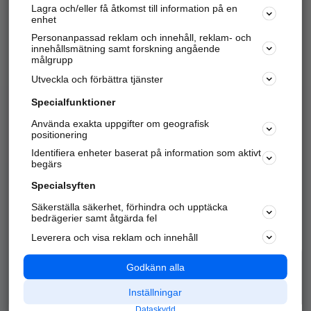
Lagra och/eller få åtkomst till information på en
Sök företag, personer och platser.
enhet
Personanpassad reklam och innehåll, reklam- och
Hitta telefonnummer, adresser, företagsinfo mm.
innehållsmätning samt forskning angående
målgrupp
Utveckla och förbättra tjänster
Marknadsför företaget
på hitta.se
Specialfunktioner
Använda exakta uppgifter om geografisk
Kom igång och annonsera mot
positionering
nya kunder och
Identifiera enheter baserat på information som aktivt
samarbetspartners nära dig.
begärs
Läs mer här
Specialsyften
Säkerställa säkerhet, förhindra och upptäcka
Alla kategorier
Populära sökningar
bedrägerier samt åtgärda fel
Leverera och visa reklam och innehåll
API & Kartor
Annonsera
Logga in
Integritet
Godkänn alla
Om oss
Nödnummer
Inställningar
Dataskydd