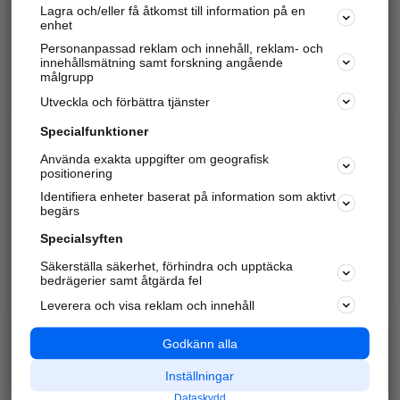
Lagra och/eller få åtkomst till information på en
Sök företag, personer och platser.
enhet
Personanpassad reklam och innehåll, reklam- och
Hitta telefonnummer, adresser, företagsinfo mm.
innehållsmätning samt forskning angående
målgrupp
Utveckla och förbättra tjänster
Marknadsför företaget
på hitta.se
Specialfunktioner
Använda exakta uppgifter om geografisk
Kom igång och annonsera mot
positionering
nya kunder och
Identifiera enheter baserat på information som aktivt
samarbetspartners nära dig.
begärs
Läs mer här
Specialsyften
Säkerställa säkerhet, förhindra och upptäcka
Alla kategorier
Populära sökningar
bedrägerier samt åtgärda fel
Leverera och visa reklam och innehåll
API & Kartor
Annonsera
Logga in
Integritet
Godkänn alla
Om oss
Nödnummer
Inställningar
Dataskydd