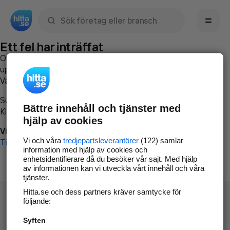
Sök namn, gata, ort, telefon, företag, sökord
Ett fel har inträffat
Om du vill kan du
kontakta hitta.se
och beskriva hur felet
uppstod så att vi lättare och snabbare kan avhjälpa det.
Vänligen försök med följande:
Surfa till
www.hitta.se
Bättre innehåll och tjänster med
Klicka på
Tillbaka-knappen
i webbläsaren och försök igen
hjälp av cookies
Vi beklagar besväret!
Vi och våra
tredjepartsleverantörer
(122) samlar
Till startsidan
information med hjälp av cookies och
enhetsidentifierare då du besöker vår sajt. Med hjälp
av informationen kan vi utveckla vårt innehåll och våra
tjänster.
Hitta.se och dess partners kräver samtycke för
följande:
Syften
Hitta.se - Gratis nummerupplysning.