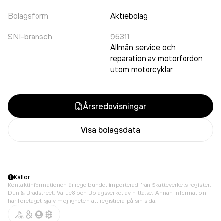
Bolagsform
Aktiebolag
SNI-bransch
95311
·
Allmän service och
reparation av motorfordon
utom motorcyklar
Årsredovisningar
Visa bolagsdata
Källor
Kontaktinformationen är regelbundet importerad från Skatteverkets register,
Dun & Bradstreet, Value8 och Bolagsverket av hitta.se. Annan information
har företaget själv möjligheten att registrera på sin sida.