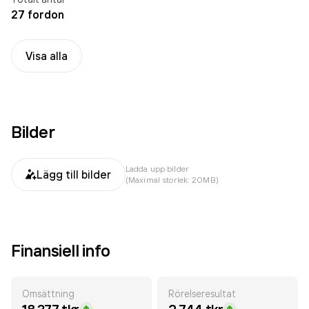
27 fordon
Visa alla
Bilder
Ladda upp bilder
Lägg till bilder
(Maximal storlek: 20MB)
Finansiell info
Omsättning
Rörelseresultat