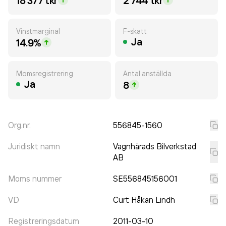
18 377 tkr
2 744 tkr
Vinstmarginal
F-skatt
Ja
14.9%
Momsregistrering
Antal anställda
Ja
8
Org.nr.
556845-1560
Juridiskt namn
Vagnhärads Bilverkstad
AB
Moms nummer
SE556845156001
VD
Curt Håkan Lindh
Registreringsdatum
2011-03-10