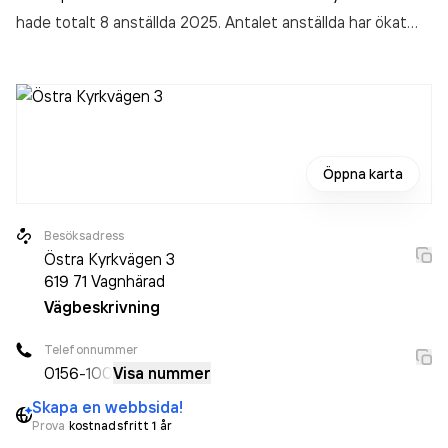
hade totalt 8 anställda 2025. Antalet anställda har ökat
med 1 person sedan 2024 då det jobbade 7 personer på
företaget. Bolaget är ett aktiebolag som varit aktivt sedan
2011. Vagnhärads Bilverkstad AB
omsatte
18 377 000,00 kr
senaste räkenskapsåret (2025).
Öppna karta
Besöksadress
Östra Kyrkvägen 3
619 71
Vagnhärad
Vägbeskrivning
Telefonnummer
0156
-100
Visa nummer
Skapa en webbsida!
Prova
kostnadsfritt 1 år