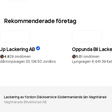
Rekommenderade företag
Jp Lackering AB
Oppunda Bil Lacke
4.8
29
omdömen
5.0
1
omdömen
dåntorpsvägen 33,
136 50
Jordbro
Ljungvägen 4,
641 39
Kat
Lackering av fordon
Däckservice
Södermanlands län
Vagnhärad
Vagnhärads Bilverkstad AB