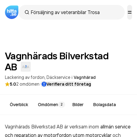
Vagnhärads Bilverkstad
AB
Lackering av fordon
Däckservice
i
Vagnhärad
·
5.0
2
omdömen
Verifiera ditt företag
Överblick
Omdömen
Bilder
Bolagsdata
2
Vagnhärads Bilverkstad AB är verksam inom
allmän service
och reparation av motorfordon utom motorcyklar
och