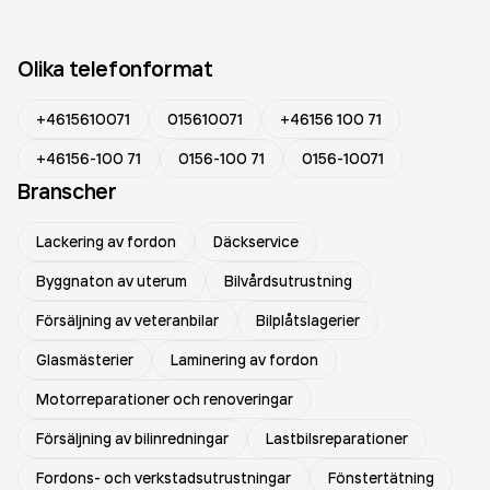
Olika telefonformat
+4615610071
015610071
+46156 100 71
+46156-100 71
0156-100 71
0156-10071
Branscher
Lackering av fordon
Däckservice
Byggnaton av uterum
Bilvårdsutrustning
Försäljning av veteranbilar
Bilplåtslagerier
Glasmästerier
Laminering av fordon
Motorreparationer och renoveringar
Försäljning av bilinredningar
Lastbilsreparationer
Fordons- och verkstadsutrustningar
Fönstertätning