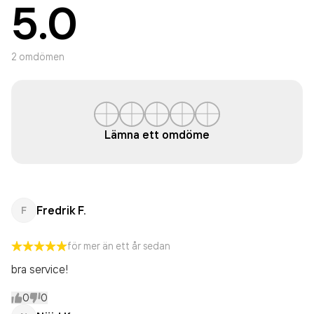
5.0
2
omdömen
Lämna ett omdöme
Fredrik F.
F
för mer än ett år sedan
bra service!
0
0