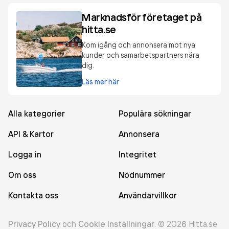
Marknadsför företaget på
hitta.se
Kom igång och annonsera mot nya
kunder och samarbetspartners nära
dig.
Läs mer här
Alla kategorier
Populära sökningar
API & Kartor
Annonsera
Logga in
Integritet
Om oss
Nödnummer
Kontakta oss
Användarvillkor
Privacy Policy
och
Cookie Inställningar
.
©
2026
Hitta.se