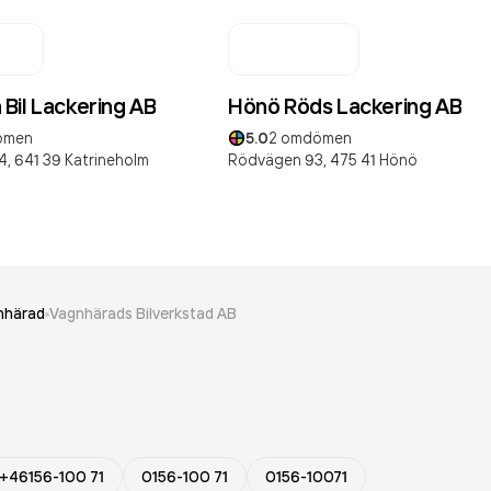
Bil Lackering AB
Hönö Röds Lackering AB
ömen
5.0
2
omdömen
4,
641 39
Katrineholm
Rödvägen 93,
475 41
Hönö
nhärad
Vagnhärads Bilverkstad AB
+46156-100 71
0156-100 71
0156-10071