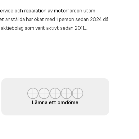
service och reparation av motorfordon utom
et anställda har ökat med 1 person sedan 2024 då
aktiebolag som varit aktivt sedan 2011.
 kr
senaste räkenskapsåret (2025).
Lämna ett omdöme