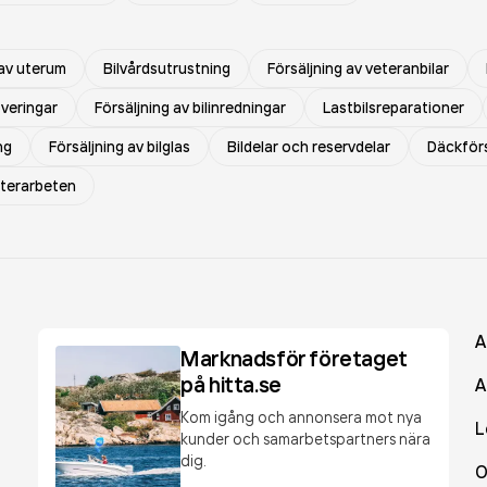
av uterum
Bilvårdsutrustning
Försäljning av veteranbilar
veringar
Försäljning av bilinredningar
Lastbilsreparationer
ng
Försäljning av bilglas
Bildelar och reservdelar
Däckförs
sterarbeten
A
Marknadsför företaget
på hitta.se
A
Kom igång och annonsera mot nya
L
kunder och samarbetspartners nära
dig.
O