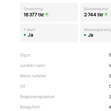
Omsättning
Rörelseresultat
18 377 tkr
2 744 tkr
F-skatt
Momsregistrerin
Ja
Ja
Org.nr.
Juridiskt namn
V
Moms nummer
VD
C
Registreringsdatum
2
Bolagsform
A