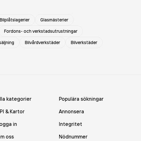
Bilplåtslagerier
Glasmästerier
Fordons- och verkstadsutrustningar
äljning
Bilvårdverkstäder
Bilverkstäder
lla kategorier
Populära sökningar
PI & Kartor
Annonsera
ogga in
Integritet
m oss
Nödnummer