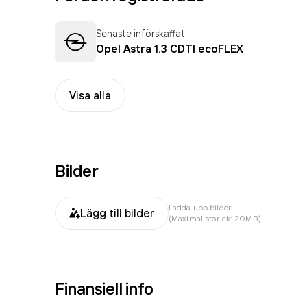
Senaste införskaffat
Opel Astra 1.3 CDTI ecoFLEX
Visa alla
Bilder
Ladda upp bilder
Lägg till bilder
(Maximal storlek: 20MB)
Finansiell info