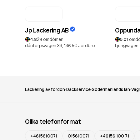
Jp Lackering AB
Oppunda 
4.8
29
omdömen
5.0
1
omd
dåntorpsvägen 33,
136 50
Jordbro
Ljungvägen 
Lackering av fordon
Däckservice
Södermanlands län
Vag
Olika telefonformat
+4615610071
015610071
+46156 100 71