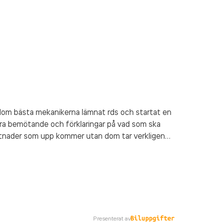
 dom bästa mekanikerna lämnat rds och startat en
ra bemötande och förklaringar på vad som ska
stnader som upp kommer utan dom tar verkligen
med på reparationen och vill ha reparationen
t på med bilar i alla år och följt med i utveckling
ar varit på ps. har själv ca 20
e behövs nog fler stjärnor för
Presenterat av