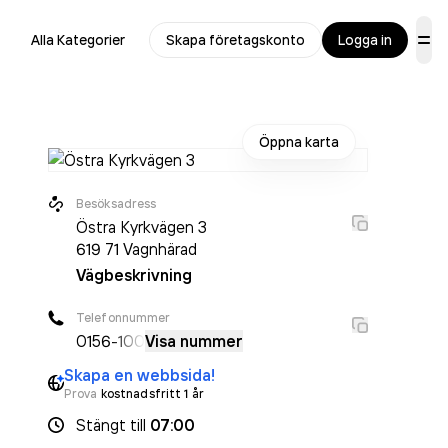
Alla Kategorier
Skapa företagskonto
Logga in
Öppna karta
Besöksadress
Östra Kyrkvägen 3
619 71
Vagnhärad
Vägbeskrivning
Telefonnummer
0156
-100
Visa nummer
Skapa en webbsida!
Prova
kostnadsfritt 1 år
Stängt
till
07:00