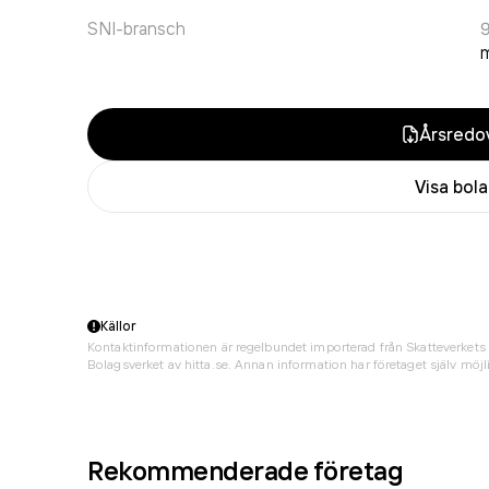
SNI-bransch
9
m
Årsredov
Visa bol
Källor
Kontaktinformationen är regelbundet importerad från Skatteverkets 
Bolagsverket av hitta.se. Annan information har företaget själv möjli
Rekommenderade företag