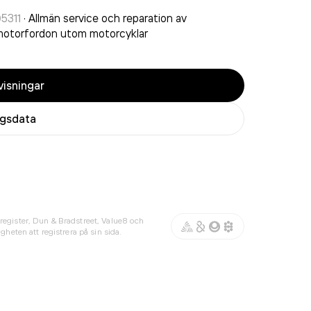
5311
·
Allmän service och reparation av
otorfordon utom motorcyklar
isningar
agsdata
register, Dun & Bradstreet, Value8 och
gheten att registrera på sin sida.