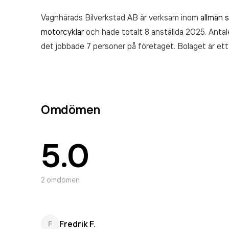
Vagnhärads Bilverkstad AB är verksam inom
allmän 
motorcyklar
och hade totalt 8 anställda 2025. Antal
det jobbade 7 personer på företaget. Bolaget är ett 
Vagnhärads Bilverkstad AB
omsatte 18 377 000,00
Omdömen
5.0
2
omdömen
Fredrik F.
F