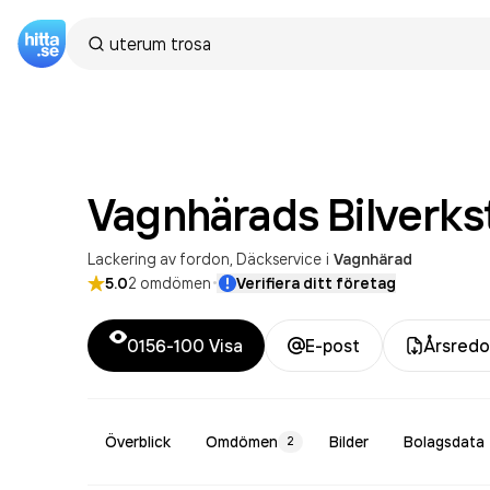
Vagnhärads Bilverks
Lackering av fordon
Däckservice
i
Vagnhärad
·
5.0
2
omdömen
Verifiera ditt företag
0156-100
Visa
E-post
Årsredo
Överblick
Omdömen
Bilder
Bolagsdata
2