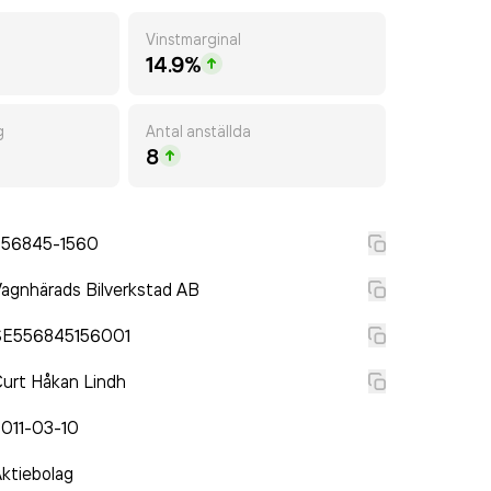
Vinstmarginal
14.9%
g
Antal anställda
8
556845-1560
agnhärads Bilverkstad AB
SE556845156001
urt Håkan Lindh
011-03-10
ktiebolag