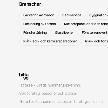
Branscher
Lackering av fordon
Däckservice
Byggnaton 
Laminering av fordon
Motorreparationer och reno
Fönstertätning
Glassliperier
Fönsterrenoveri
Plåt- lack- och karossreparationer
Glas- och fön
Hitta.se - Gratis nummerupplysning.
Sök företag, personer och platser.
Hitta telefonnummer, adresser, företagsinfo mm.