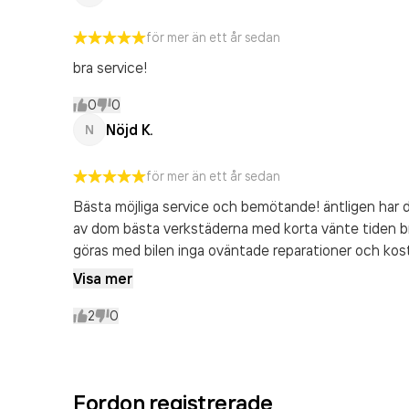
för mer än ett år sedan
bra service!
0
0
Nöjd K.
N
för mer än ett år sedan
Bästa möjliga service och bemötande! äntligen har
av dom bästa verkstäderna med korta vänte tiden b
göras med bilen inga oväntade reparationer och ko
kontakt med kunden först och frågar om kunden går 
Visa mer
utförd riktigt bra verkstad kunig personal som har håll
snabba på att fixa både bilar och tiden den bästa verkstaden jag h
2
0
företagsbilar i rull och vagnhärads bilverkstad fixar så jag har allt rulland
att lägga ett korrekt omböme!!
Fordon registrerade