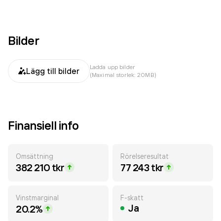
Bilder
Ladda upp bilder
Lägg till bilder
(Maximal storlek: 20MB)
Finansiell info
Omsättning
Rörelseresultat
382 210 tkr
77 243 tkr
Vinstmarginal
F-skatt
Ja
20.2%