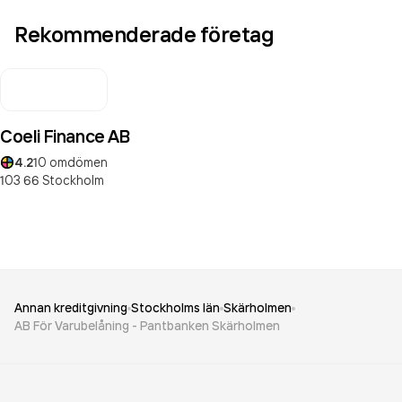
Rekommenderade företag
Coeli Finance AB
4.2
10
omdömen
103 66
Stockholm
Annan kreditgivning
Stockholms län
Skärholmen
AB För Varubelåning - Pantbanken Skärholmen