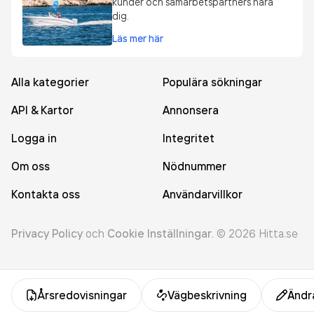
kunder och samarbetspartners nära
dig.
Läs mer här
Alla kategorier
Populära sökningar
API & Kartor
Annonsera
Logga in
Integritet
Om oss
Nödnummer
Kontakta oss
Användarvillkor
Privacy Policy
och
Cookie Inställningar
.
©
2026
Hitta.se
Årsredovisningar
Vägbeskrivning
Ändr