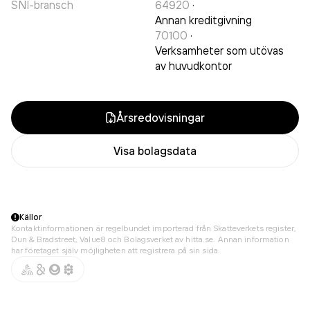
SNI-bransch
64920
·
Annan kreditgivning
70100
·
Verksamheter som utövas
av huvudkontor
Årsredovisningar
Visa bolagsdata
Källor
Kontaktinformationen är regelbundet importerad från Skatteverkets register,
Dun & Bradstreet, Value8 och Bolagsverket av hitta.se. Annan information
har företaget själv möjligheten att registrera på sin sida.