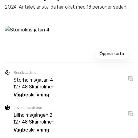
2024. Antalet anställda har ökat med 18 personer sedan
2023 då det jobbade 81 personer på företaget. Bolaget är
ett aktiebolag som varit aktivt sedan 1972. AB För
Varubelåning - Pantbanken Skärholmen
omsatte
382 210 000,00 kr
senaste räkenskapsåret (2024).
Öppna karta
Besöksadress
Storholmsgatan 4
127 48
Skärholmen
Vägbeskrivning
Leveransadress
Lillholmsgången 2
127 48
Skärholmen
Vägbeskrivning