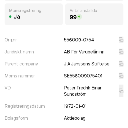
Momsregistrering
Antal anställda
Ja
99
Org.nr.
556009-0754
Juridiskt namn
AB För Varubelåning
Parent company
J A Janssons Stiftelse
Moms nummer
SE556009075401
VD
Peter Fredrik Einar
Sundström
Registreringsdatum
1972-01-01
Bolagsform
Aktiebolag