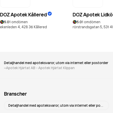
DOZ Apotek Kållered
DOZ Apotek Lidkö
5.0
1
omdömen
5.0
1
omdömen
ekenleden 4,
428 36
Kållered
rörstrandsgatan 5,
531 4
Detaljhandel med apoteksvaror, utom via internet eller postorder
Apotek Hjärtat AB - Apotek Hjärtat Klippan
Branscher
Detaljhandel med apoteksvaror, utom via internet eller postorder