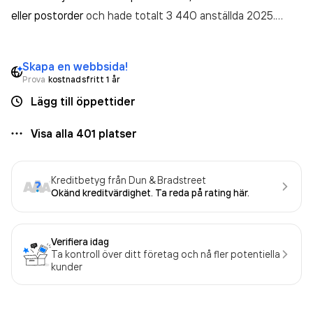
eller postorder
och hade totalt 3 440 anställda 2025.
Antalet anställda har ökat med 141 personer sedan 2024
då det jobbade 3 299 personer på företaget. Bolaget är
Skapa en webbsida!
ett aktiebolag som varit aktivt sedan 2008. Apotek
Prova
kostnadsfritt 1 år
Hjärtat AB - Apotek Hjärtat Klippan
omsatte
Lägg till öppettider
22 348 120 000,00 kr
senaste räkenskapsåret (2025).
Visa alla
401
platser
Kreditbetyg från Dun & Bradstreet
Okänd kreditvärdighet. Ta reda på rating här.
Verifiera idag
Ta kontroll över ditt företag och nå fler potentiella
kunder