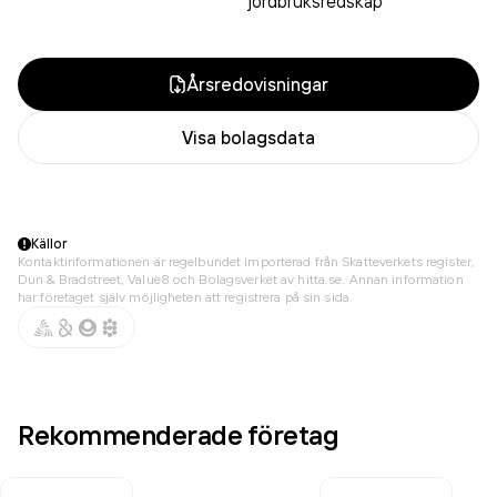
jordbruksredskap
Årsredovisningar
Visa bolagsdata
Källor
Kontaktinformationen är regelbundet importerad från Skatteverkets register,
Dun & Bradstreet, Value8 och Bolagsverket av hitta.se. Annan information
har företaget själv möjligheten att registrera på sin sida.
Rekommenderade företag