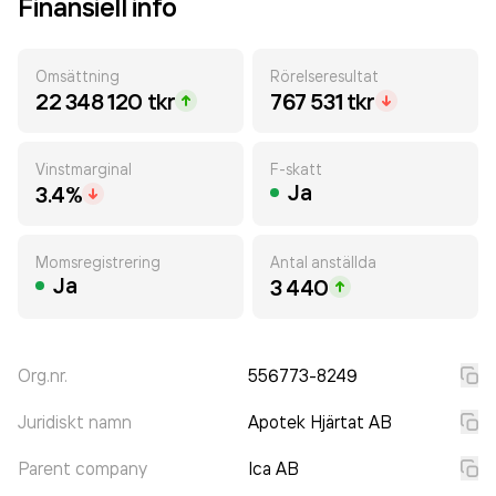
Finansiell info
Omsättning
Rörelseresultat
22 348 120 tkr
767 531 tkr
Vinstmarginal
F-skatt
Ja
3.4%
Momsregistrering
Antal anställda
Ja
3 440
Org.nr.
556773-8249
Juridiskt namn
Apotek Hjärtat AB
Parent company
Ica AB