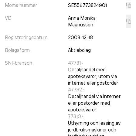
Moms nummer
SE556773824901
VD
Anna Monika
Magnusson
Registreringsdatum
2008-12-18
Bolagsform
Aktiebolag
SNI-bransch
47731
·
Detaljhandel med
apoteksvaror, utom via
internet eller postorder
47732
·
Detaljhandel via internet
eller postorder med
apoteksvaror
77310
·
Uthyrning och leasing av
jordbruksmaskiner och