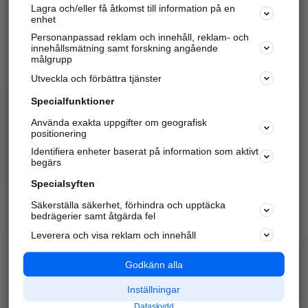
Lagra och/eller få åtkomst till information på en
Sök företag, personer och platser.
enhet
Personanpassad reklam och innehåll, reklam- och
Hitta telefonnummer, adresser, företagsinfo mm.
innehållsmätning samt forskning angående
målgrupp
Utveckla och förbättra tjänster
Marknadsför företaget
på hitta.se
Specialfunktioner
Använda exakta uppgifter om geografisk
Kom igång och annonsera mot
positionering
nya kunder och
Identifiera enheter baserat på information som aktivt
samarbetspartners nära dig.
begärs
Läs mer här
Specialsyften
Säkerställa säkerhet, förhindra och upptäcka
Alla kategorier
Populära sökningar
bedrägerier samt åtgärda fel
Leverera och visa reklam och innehåll
API & Kartor
Annonsera
Logga in
Integritet
Godkänn alla
Om oss
Nödnummer
Inställningar
Dataskydd