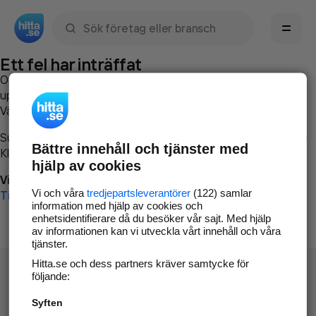
Sök namn, gata, ort, telefon, företag, sökord
Ett fel har inträffat
Om du vill kan du
kontakta hitta.se
och beskriva hur felet
uppstod så att vi lättare och snabbare kan avhjälpa det.
Vänligen försök med följande:
Surfa till
www.hitta.se
Bättre innehåll och tjänster med
Klicka på
Tillbaka-knappen
i webbläsaren och försök igen
hjälp av cookies
Vi beklagar besväret!
Vi och våra
tredjepartsleverantörer
(122) samlar
Till startsidan
information med hjälp av cookies och
enhetsidentifierare då du besöker vår sajt. Med hjälp
av informationen kan vi utveckla vårt innehåll och våra
tjänster.
Hitta.se och dess partners kräver samtycke för
följande:
Syften
Hitta.se - Gratis nummerupplysning.