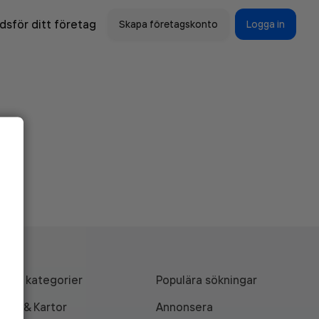
sför ditt företag
Skapa företagskonto
Logga in
Alla kategorier
Populära sökningar
API & Kartor
Annonsera