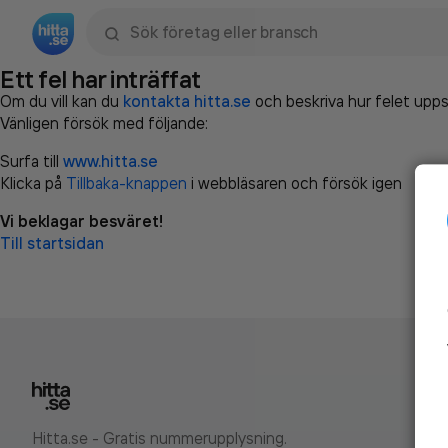
Sök namn, gata, ort, telefon, företag, sökord
Ett fel har inträffat
Om du vill kan du
kontakta hitta.se
och beskriva hur felet upps
Vänligen försök med följande:
Surfa till
www.hitta.se
Klicka på
Tillbaka-knappen
i webbläsaren och försök igen
Vi beklagar besväret!
Till startsidan
Hitta.se - Gratis nummerupplysning.