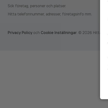
Sök företag, personer och platser.
Hitta telefonnummer, adresser, företagsinfo mm.
Privacy Policy
och
Cookie Inställningar
.
©
2026
Hitta.se