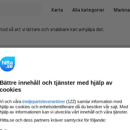
Karta
Alla kategorier
Marknad
tod så att vi lättare och snabbare kan avhjälpa det.
Bättre innehåll och tjänster med hjälp av
cookies
Vi och våra
tredjepartsleverantörer
(122) samlar information med
hjälp av cookies och enhetsidentifierare då du besöker vår sajt. Med
hjälp av informationen kan vi utveckla vårt innehåll och våra tjänster.
Marknadsför företaget på
Hitta.se och dess partners kräver samtycke för följande:
hitta.se