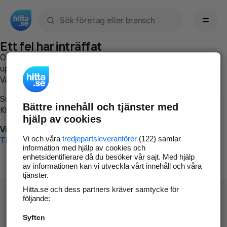
Sök namn, gata, ort, telefon, företag, sökord
Ett fel har inträffat
Om du vill kan du
kontakta hitta.se
och beskriva hur felet
uppstod så att vi lättare och snabbare kan avhjälpa det.
Vänligen försök med följande:
Surfa till
www.hitta.se
Bättre innehåll och tjänster med
Klicka på
Tillbaka-knappen
i webbläsaren och försök igen
hjälp av cookies
Vi beklagar besväret!
Vi och våra
tredjepartsleverantörer
(122) samlar
Till startsidan
information med hjälp av cookies och
enhetsidentifierare då du besöker vår sajt. Med hjälp
av informationen kan vi utveckla vårt innehåll och våra
tjänster.
Hitta.se och dess partners kräver samtycke för
följande:
Syften
Hitta.se - Gratis nummerupplysning.