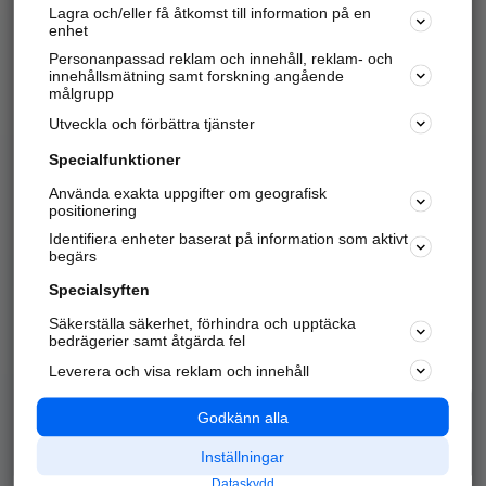
Lagra och/eller få åtkomst till information på en
Sök företag, personer och platser.
enhet
Personanpassad reklam och innehåll, reklam- och
Hitta telefonnummer, adresser, företagsinfo mm.
innehållsmätning samt forskning angående
målgrupp
Utveckla och förbättra tjänster
Marknadsför företaget
på hitta.se
Specialfunktioner
Använda exakta uppgifter om geografisk
Kom igång och annonsera mot
positionering
nya kunder och
Identifiera enheter baserat på information som aktivt
samarbetspartners nära dig.
begärs
Läs mer här
Specialsyften
Säkerställa säkerhet, förhindra och upptäcka
Alla kategorier
Populära sökningar
bedrägerier samt åtgärda fel
Leverera och visa reklam och innehåll
API & Kartor
Annonsera
Logga in
Integritet
Godkänn alla
Om oss
Nödnummer
Inställningar
Dataskydd