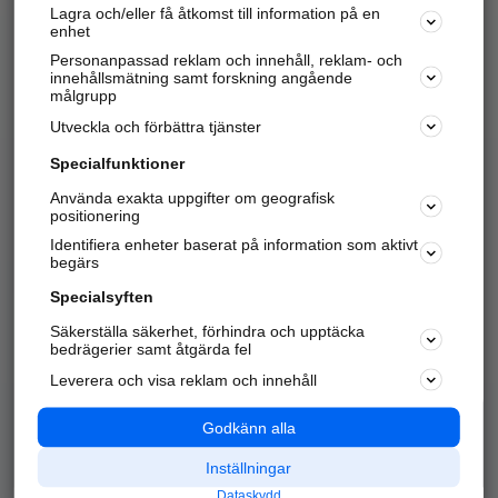
Lagra och/eller få åtkomst till information på en
Sök företag, personer och platser.
enhet
Personanpassad reklam och innehåll, reklam- och
Hitta telefonnummer, adresser, företagsinfo mm.
innehållsmätning samt forskning angående
målgrupp
Utveckla och förbättra tjänster
Marknadsför företaget
på hitta.se
Specialfunktioner
Använda exakta uppgifter om geografisk
Kom igång och annonsera mot
positionering
nya kunder och
Identifiera enheter baserat på information som aktivt
samarbetspartners nära dig.
begärs
Läs mer här
Specialsyften
Säkerställa säkerhet, förhindra och upptäcka
Alla kategorier
Populära sökningar
bedrägerier samt åtgärda fel
Leverera och visa reklam och innehåll
API & Kartor
Annonsera
Logga in
Integritet
Godkänn alla
Om oss
Nödnummer
Inställningar
Dataskydd