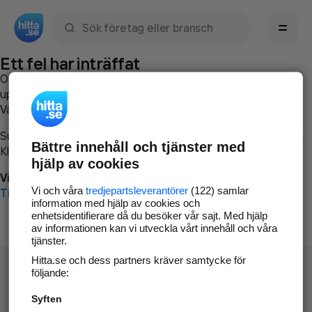
Sök namn, gata, ort, telefon, företag, sökord
Ett fel har inträffat
Om du vill kan du
kontakta hitta.se
och beskriva hur felet
uppstod så att vi lättare och snabbare kan avhjälpa det.
Vänligen försök med följande:
Surfa till
www.hitta.se
Bättre innehåll och tjänster med
Klicka på
Tillbaka-knappen
i webbläsaren och försök igen
hjälp av cookies
Vi beklagar besväret!
Vi och våra
tredjepartsleverantörer
(122) samlar
Till startsidan
information med hjälp av cookies och
enhetsidentifierare då du besöker vår sajt. Med hjälp
av informationen kan vi utveckla vårt innehåll och våra
tjänster.
Hitta.se och dess partners kräver samtycke för
följande:
Syften
Hitta.se - Gratis nummerupplysning.