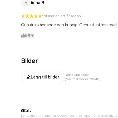
Anna B.
A
för mer än ett år sedan
Gun är inkännande och kunnig. Genuint intresserad a
5
3
Bilder
Ladda upp bilder
Lägg till bilder
(Maximal storlek: 20MB)
Källor
Kontaktinformationen är regelbundet importerad från Skatteverkets 