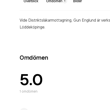
Överblick
Omdömen
Bilder
1
Vide Distriktsläkarmottagning, Gun Englund är ver
Löddeköpinge.
Omdömen
5.0
1
omdömen