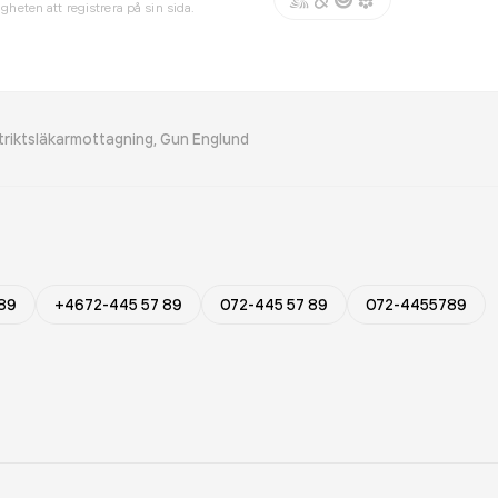
gheten att registrera på sin sida.
striktsläkarmottagning, Gun Englund
 89
+4672-445 57 89
072-445 57 89
072-4455789