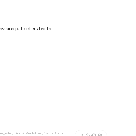
v sina patienters bästa.
register, Dun & Bradstreet, Value8 och