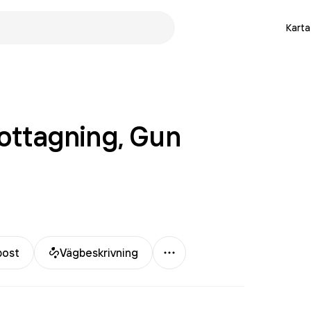
Karta
mottagning, Gun
Mer
post
Vägbeskrivning