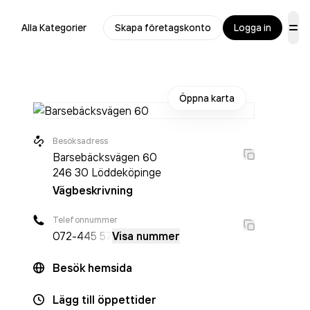
Alla Kategorier
Skapa företagskonto
Logga in
Öppna karta
Besöksadress
Barsebäcksvägen 60
246 30
Löddeköpinge
Vägbeskrivning
Telefonnummer
072-
445 57
Visa nummer
Besök hemsida
Lägg till öppettider