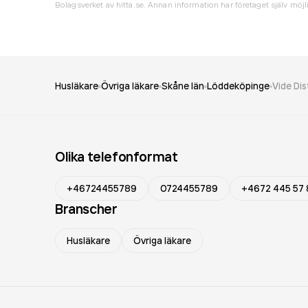
Bolagsverket av hitta.se. Annan information har företaget själv möjli
Husläkare
Övriga läkare
Skåne län
Löddeköpinge
Vide Di
Olika telefonformat
+46724455789
0724455789
+4672 445 57
Branscher
Husläkare
Övriga läkare