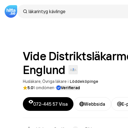
Vide Distriktsläkar
Englund
Husläkare
Övriga läkare
i
Löddeköpinge
·
5.0
1
omdömen
Verifierad
072-445 57
Visa
Webbsida
E-