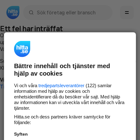
Sök namn, gata, ort, telefon, företag, sökord
Ett fel har inträffat
Om du vill kan du
kontakta hitta.se
och beskriva hur felet
uppstod så att vi lättare och snabbare kan avhjälpa det.
Vänligen försök med följande:
Surfa till
www.hitta.se
Bättre innehåll och tjänster med
Klicka på
Tillbaka-knappen
i webbläsaren och försök igen
hjälp av cookies
Vi beklagar besväret!
Vi och våra
tredjepartsleverantörer
(122) samlar
Till startsidan
information med hjälp av cookies och
enhetsidentifierare då du besöker vår sajt. Med hjälp
av informationen kan vi utveckla vårt innehåll och våra
tjänster.
Hitta.se och dess partners kräver samtycke för
följande:
Syften
Hitta.se - Gratis nummerupplysning.