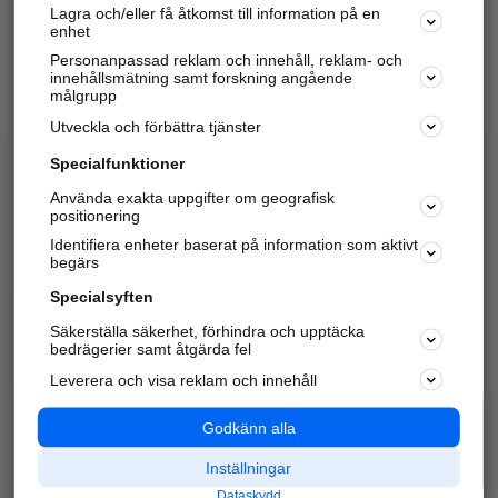
Lagra och/eller få åtkomst till information på en
Sök företag, personer och platser.
enhet
Personanpassad reklam och innehåll, reklam- och
Hitta telefonnummer, adresser, företagsinfo mm.
innehållsmätning samt forskning angående
målgrupp
Utveckla och förbättra tjänster
Marknadsför företaget
på hitta.se
Specialfunktioner
Använda exakta uppgifter om geografisk
Kom igång och annonsera mot
positionering
nya kunder och
Identifiera enheter baserat på information som aktivt
samarbetspartners nära dig.
begärs
Läs mer här
Specialsyften
Säkerställa säkerhet, förhindra och upptäcka
Alla kategorier
Populära sökningar
bedrägerier samt åtgärda fel
Leverera och visa reklam och innehåll
API & Kartor
Annonsera
Logga in
Integritet
Godkänn alla
Om oss
Nödnummer
Inställningar
Dataskydd