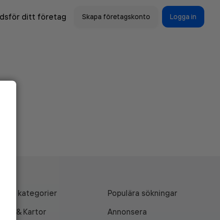
sför ditt företag
Skapa företagskonto
Logga in
Alla kategorier
Populära sökningar
API & Kartor
Annonsera