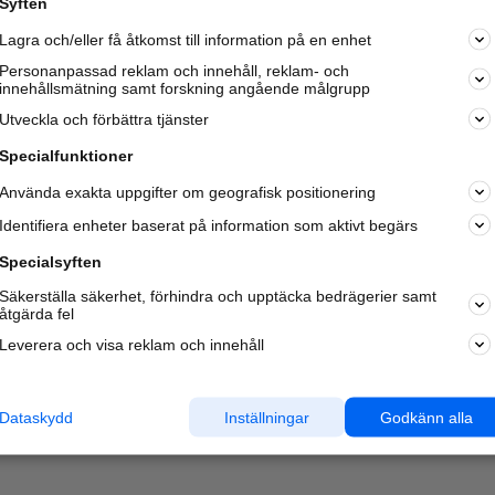
Syften
Kom igång och annonsera mot
Lagra och/eller få åtkomst till information på en enhet
nya kunder och
samarbetspartners nära dig.
Personanpassad reklam och innehåll, reklam- och
innehållsmätning samt forskning angående målgrupp
Läs mer här
Utveckla och förbättra tjänster
Specialfunktioner
Använda exakta uppgifter om geografisk positionering
Identifiera enheter baserat på information som aktivt begärs
Specialsyften
Säkerställa säkerhet, förhindra och upptäcka bedrägerier samt
åtgärda fel
Leverera och visa reklam och innehåll
Dataskydd
Inställningar
Godkänn alla