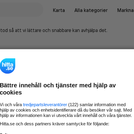
Karta
Alla kategorier
Marknad
tod så att vi lättare och snabbare kan avhjälpa det.
Bättre innehåll och tjänster med hjälp av
cookies
Vi och våra
tredjepartsleverantörer
(122) samlar information med
hjälp av cookies och enhetsidentifierare då du besöker vår sajt. Med
hjälp av informationen kan vi utveckla vårt innehåll och våra tjänster.
Marknadsför företaget på
Hitta.se och dess partners kräver samtycke för följande:
hitta.se