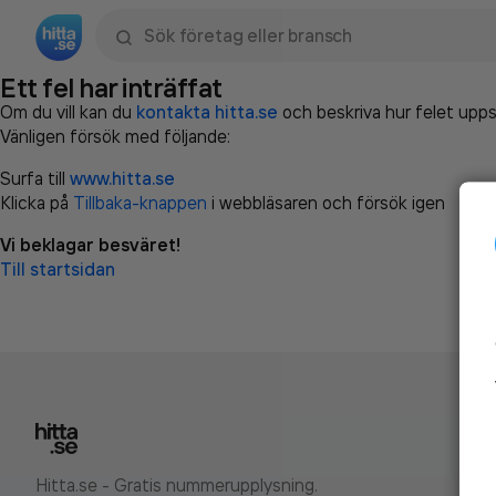
Sök namn, gata, ort, telefon, företag, sökord
Ett fel har inträffat
Om du vill kan du
kontakta hitta.se
och beskriva hur felet upps
Vänligen försök med följande:
Surfa till
www.hitta.se
Klicka på
Tillbaka-knappen
i webbläsaren och försök igen
Vi beklagar besväret!
Till startsidan
Hitta.se - Gratis nummerupplysning.