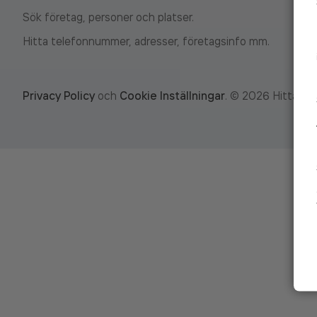
Sök företag, personer och platser.
Hitta telefonnummer, adresser, företagsinfo mm.
Privacy Policy
och
Cookie Inställningar
.
©
2026
Hitta.se