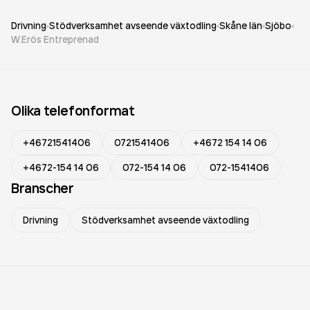
Drivning
Stödverksamhet avseende växtodling
Skåne län
Sjöbo
W.Erös Entreprenad
Olika telefonformat
+46721541406
0721541406
+4672 154 14 06
+4672-154 14 06
072-154 14 06
072-1541406
Branscher
Drivning
Stödverksamhet avseende växtodling