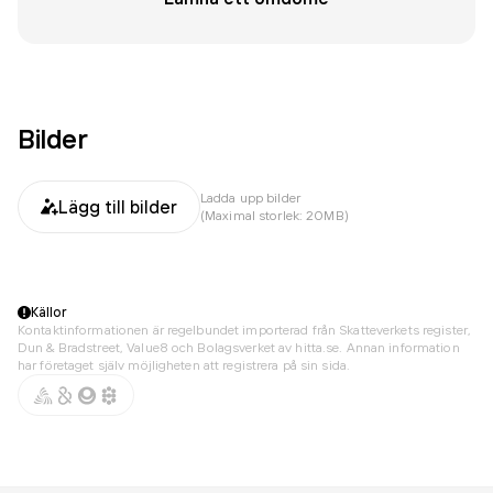
Bilder
Ladda upp bilder
Lägg till bilder
(Maximal storlek: 20MB)
Källor
Kontaktinformationen är regelbundet importerad från Skatteverkets register,
Dun & Bradstreet, Value8 och Bolagsverket av hitta.se. Annan information
har företaget själv möjligheten att registrera på sin sida.