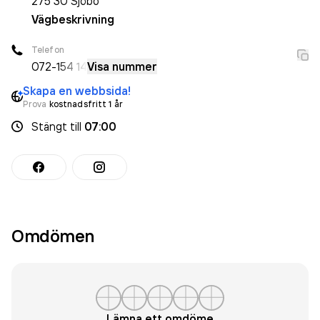
275 30
Sjöbo
Vägbeskrivning
Telefon
072-
154 14
Visa nummer
Skapa en webbsida!
Prova
kostnadsfritt 1 år
Stängt
till
07:00
Omdömen
Lämna ett omdöme