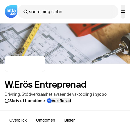
W.Erös
Entreprenad
Drivning
Stödverksamhet avseende växtodling
i
Sjöbo
·
Skriv ett omdöme
Verifierad
Överblick
Omdömen
Bilder