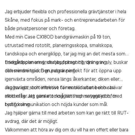
Jag erbjuder flexibla och professionella grävtjänster i hela
Skåne, med fokus på mark- och entreprenadarbeten för
både privatpersoner och företag.
Med min Case CX180D bandgrävmaskin på 19 ton,
utrustad med rototilt, planeringsskopa, smalskopa,
tandskopa och energiklipp, tar jag mig an det mesta som
trädgårdsplanering, stubbupptagning, dränering,
Energiklippen använder jag främst till röjning av sly, buskar
dikesrensning och grundgrävning.
och mindre träd. Den passar perfekt för att öppna upp
igenväxta områden, rensa längs åkerkanter, diken eller
skogsvägar, och effektivt ta ner träd utan behov av
Jag har ett stort intresse för maskinarbete och strävar
motorsåg. Jag samlar också lätt ihop materialet inför
alltid efter att göra ett noggrant och snyggt jobb, med
bortforsling.
tydlig kommunikation och nöjda kunder som mål.
Jag hjälper gärna till med arbeten som kan ge rätt till RUT-
avdrag, där det är möjligt.
Välkommen att höra av dig om du vill ha en offert eller bara