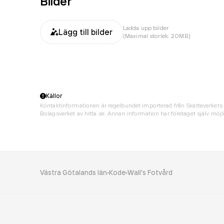
Bilder
Ladda upp bilder
Lägg till bilder
(Maximal storlek: 20MB)
Källor
Kontaktinformationen är regelbundet importerad från Skatteverkets 
Bolagsverket av hitta.se. Annan information har företaget själv möjli
Västra Götalands län
Kode
Wall's Fotvård