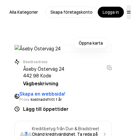
Alla Kategorier
Skapa företagskonto
Logga in
Öppna karta
Besöksadress
Åseby Österväg 24
442 98
Kode
Vägbeskrivning
Skapa en webbsida!
Prova
kostnadsfritt 1 år
Lägg till öppettider
Kreditbetyg från Dun & Bradstreet
Okänd kreditvärdighet. Ta reda på