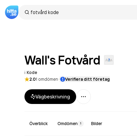
Wall's
Fotvård
i
Kode
·
2.0
1
omdömen
Verifiera ditt företag
Mer
Vägbeskrivning
Överblick
Omdömen
Bilder
1