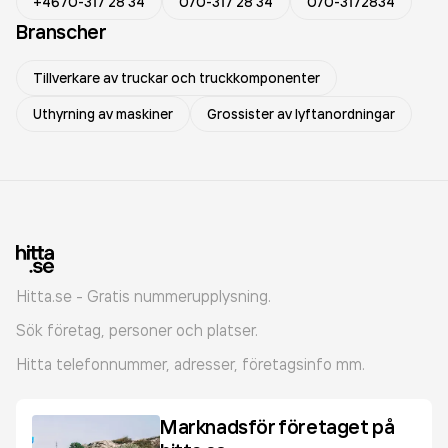
+4670-317 28 34
070-317 28 34
070-3172834
Branscher
Tillverkare av truckar och truckkomponenter
Uthyrning av maskiner
Grossister av lyftanordningar
Hitta.se - Gratis nummerupplysning.
Sök företag, personer och platser.
Hitta telefonnummer, adresser, företagsinfo mm.
Marknadsför företaget på