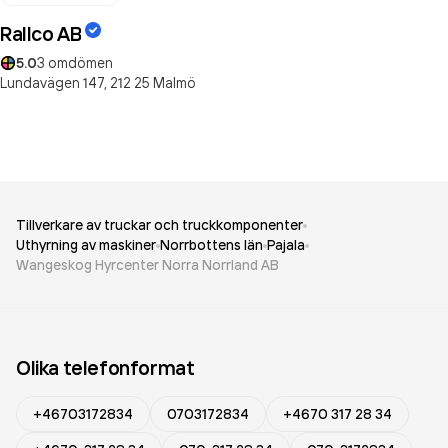
Rallco AB
5.0
3
omdömen
Lundavägen 147,
212 25
Malmö
Tillverkare av truckar och truckkomponenter
Uthyrning av maskiner
Norrbottens län
Pajala
Wangeskog Hyrcenter Norra Norrland AB
Olika telefonformat
+46703172834
0703172834
+4670 317 28 34