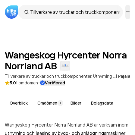
Wangeskog Hyrcenter Norra
Norrland
AB
Tillverkare av truckar och truckkomponenter
Uthyrning av maskiner
i
Pajala
·
5.0
1
omdömen
Verifierad
Överblick
Omdömen
Bilder
Bolagsdata
1
Wangeskog Hyrcenter Norra Norrland AB är verksam inom
uthyrning och leasing av bygg- och anläggningsmaskiner