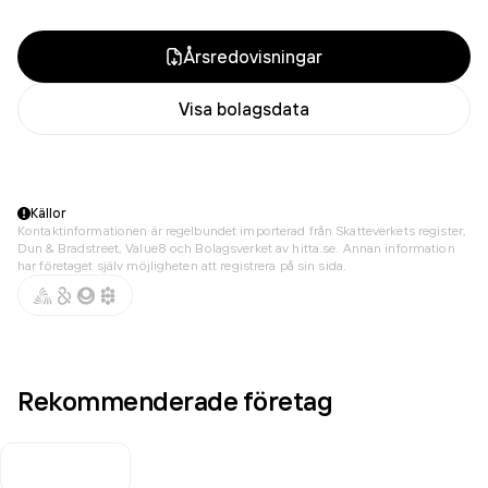
Årsredovisningar
Visa bolagsdata
Källor
Kontaktinformationen är regelbundet importerad från Skatteverkets register,
Dun & Bradstreet, Value8 och Bolagsverket av hitta.se. Annan information
har företaget själv möjligheten att registrera på sin sida.
Rekommenderade företag