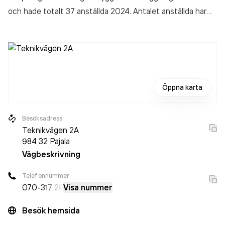
och hade totalt 37 anställda 2024. Antalet anställda har
minskat med 1 person sedan 2023 då det jobbade 38
personer på företaget. Bolaget är ett aktiebolag som varit
aktivt sedan 2012. Wangeskog Hyrcenter Norra Norrland
AB
omsatte 146 493 000,00 kr
senaste räkenskapsåret
(2024).
Öppna karta
Besöksadress
Teknikvägen 2A
984 32
Pajala
Vägbeskrivning
Telefonnummer
070-
317 28
Visa nummer
Besök hemsida