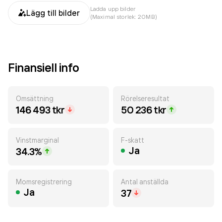
Ladda upp bilder
Lägg till bilder
(Maximal storlek: 20MB)
Finansiell info
Omsättning
Rörelseresultat
146 493 tkr
50 236 tkr
Vinstmarginal
F-skatt
Ja
34.3%
Momsregistrering
Antal anställda
Ja
37