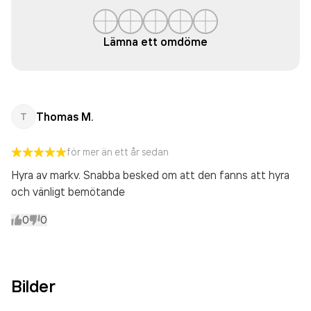
Lämna ett omdöme
Thomas M.
T
för mer än ett år sedan
Hyra av markv. Snabba besked om att den fanns att hyra
och vänligt bemötande
0
0
Bilder