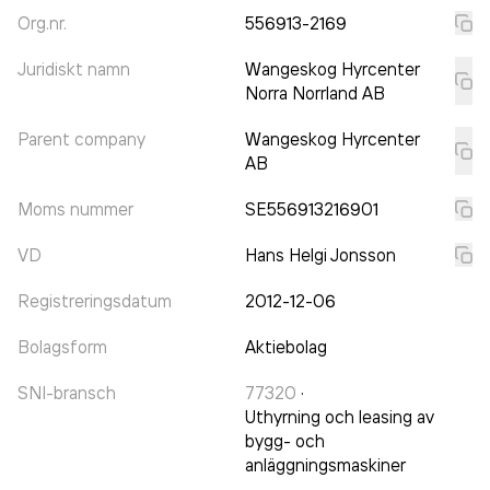
Org.nr.
556913-2169
Juridiskt namn
Wangeskog Hyrcenter
Norra Norrland AB
Parent company
Wangeskog Hyrcenter
AB
Moms nummer
SE556913216901
VD
Hans Helgi Jonsson
Registreringsdatum
2012-12-06
Bolagsform
Aktiebolag
SNI-bransch
77320
·
Uthyrning och leasing av
bygg- och
anläggningsmaskiner