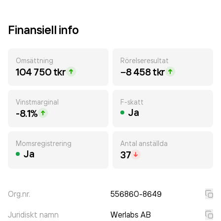
Finansiell info
Omsättning
Rörelseresultat
104 750 tkr
−8 458 tkr
Vinstmarginal
F-skatt
Ja
-8.1%
Momsregistrering
Antal anställda
Ja
37
Org.nr.
556860-8649
Juridiskt namn
Werlabs AB