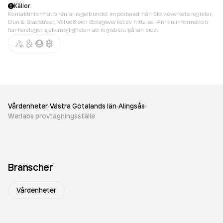
Källor
Kontaktinformationen är regelbundet importerad från Skatteverkets register,
Dun & Bradstreet, Value8 och Bolagsverket av hitta.se. Annan information
har företaget själv möjligheten att registrera på sin sida.
Vårdenheter
Västra Götalands län
Alingsås
Werlabs provtagningsställe
Branscher
Vårdenheter