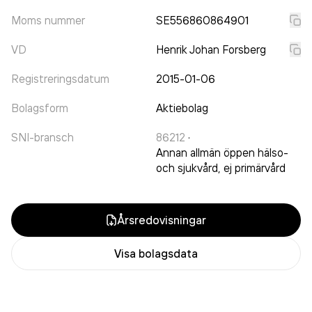
Moms nummer
SE556860864901
VD
Henrik Johan Forsberg
Registreringsdatum
2015-01-06
Bolagsform
Aktiebolag
SNI-bransch
86212
·
Annan allmän öppen hälso-
och sjukvård, ej primärvård
Årsredovisningar
Visa bolagsdata