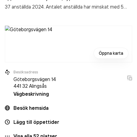
37 anställda 2024. Antalet anställda har minskat med 5
personer sedan 2023 då det jobbade 42 personer på
företaget. Bolaget är ett aktiebolag som varit aktivt sedan
2015. Werlabs provtagningsställe
omsatte
104 750 000,00 kr
senaste räkenskapsåret (2024).
Öppna karta
Besöksadress
Göteborgsvägen 14
441 32
Alingsås
Vägbeskrivning
Besök hemsida
Lägg till öppettider
Visa alla
52
platser