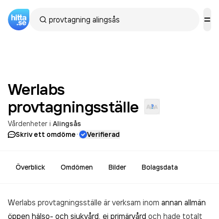
Werlabs
provtagningsställe
Vårdenheter
i
Alingsås
·
Skriv ett omdöme
Verifierad
Överblick
Omdömen
Bilder
Bolagsdata
Werlabs provtagningsställe är verksam inom
annan allmän
öppen hälso- och sjukvård, ej primärvård
och hade totalt