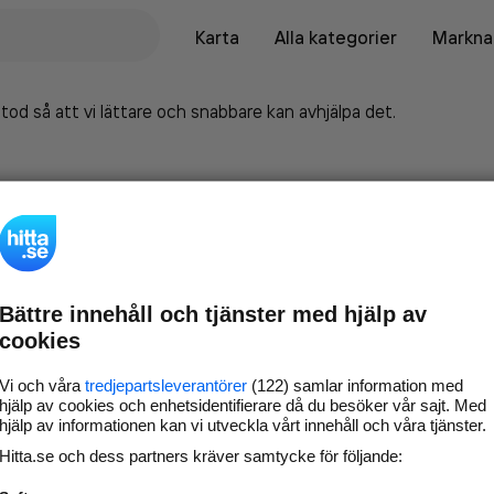
Karta
Alla kategorier
Marknad
tod så att vi lättare och snabbare kan avhjälpa det.
Bättre innehåll och tjänster med hjälp av
cookies
Vi och våra
tredjepartsleverantörer
(122) samlar information med
hjälp av cookies och enhetsidentifierare då du besöker vår sajt. Med
hjälp av informationen kan vi utveckla vårt innehåll och våra tjänster.
Marknadsför företaget på
Hitta.se och dess partners kräver samtycke för följande:
hitta.se