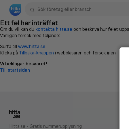
Sök namn, gata, ort, telefon, företag, sökord
Ett fel har inträffat
Om du vill kan du
kontakta hitta.se
och beskriva hur felet upps
Vänligen försök med följande:
Surfa till
www.hitta.se
Klicka på
Tillbaka-knappen
i webbläsaren och försök igen
Vi beklagar besväret!
Till startsidan
Hitta.se - Gratis nummerupplysning.