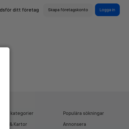
sför ditt företag
Skapa företagskonto
Logga in
Alla kategorier
Populära sökningar
API & Kartor
Annonsera