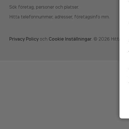
Sök företag, personer och platser.
Hitta telefonnummer, adresser, företagsinfo mm.
Privacy Policy
och
Cookie Inställningar
.
©
2026
Hitta.se