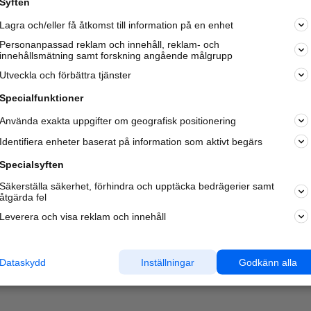
Syften
Kom igång och annonsera mot
Lagra och/eller få åtkomst till information på en enhet
nya kunder och
samarbetspartners nära dig.
Personanpassad reklam och innehåll, reklam- och
innehållsmätning samt forskning angående målgrupp
Läs mer här
Utveckla och förbättra tjänster
Specialfunktioner
Använda exakta uppgifter om geografisk positionering
Identifiera enheter baserat på information som aktivt begärs
Specialsyften
Säkerställa säkerhet, förhindra och upptäcka bedrägerier samt
åtgärda fel
Leverera och visa reklam och innehåll
Dataskydd
Inställningar
Godkänn alla