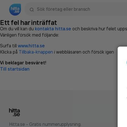
Sök namn, gata, ort, telefon, företag, sökord
Ett fel har inträffat
Om du vill kan du
kontakta hitta.se
och beskriva hur felet upps
Vänligen försök med följande:
Surfa till
www.hitta.se
Klicka på
Tillbaka-knappen
i webbläsaren och försök igen
Vi beklagar besväret!
Till startsidan
Hitta.se - Gratis nummerupplysning.