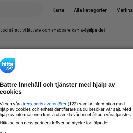
Karta
Alla kategorier
Marknad
tod så att vi lättare och snabbare kan avhjälpa det.
Bättre innehåll och tjänster med hjälp av
cookies
Vi och våra
tredjepartsleverantörer
(122) samlar information med
hjälp av cookies och enhetsidentifierare då du besöker vår sajt. Med
hjälp av informationen kan vi utveckla vårt innehåll och våra tjänster.
Marknadsför företaget på
Hitta.se och dess partners kräver samtycke för följande:
hitta.se