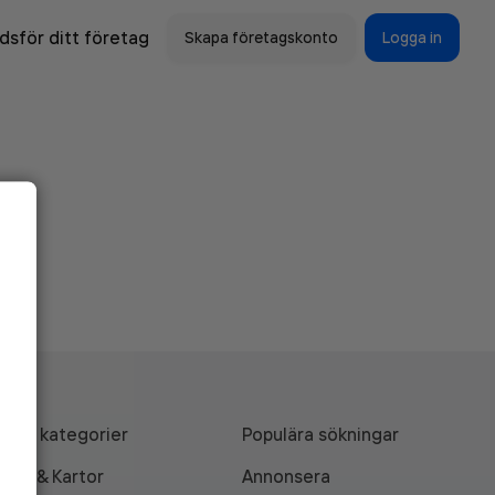
sför ditt företag
Skapa företagskonto
Logga in
Alla kategorier
Populära sökningar
API & Kartor
Annonsera