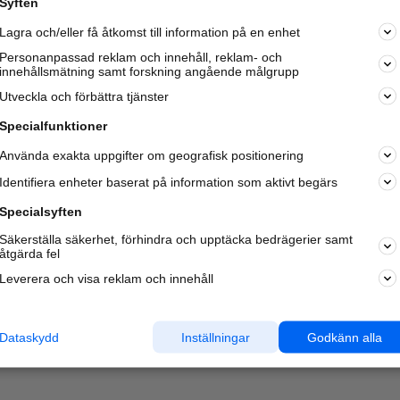
Syften
Kom igång och annonsera mot
Lagra och/eller få åtkomst till information på en enhet
nya kunder och
samarbetspartners nära dig.
Personanpassad reklam och innehåll, reklam- och
innehållsmätning samt forskning angående målgrupp
Läs mer här
Utveckla och förbättra tjänster
Specialfunktioner
Använda exakta uppgifter om geografisk positionering
Identifiera enheter baserat på information som aktivt begärs
Specialsyften
Säkerställa säkerhet, förhindra och upptäcka bedrägerier samt
åtgärda fel
Leverera och visa reklam och innehåll
Dataskydd
Inställningar
Godkänn alla