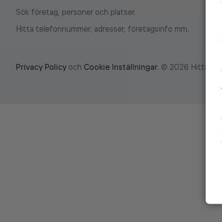
Sök företag, personer och platser.
Hitta telefonnummer, adresser, företagsinfo mm.
Privacy Policy
och
Cookie Inställningar
.
©
2026
Hitta.se