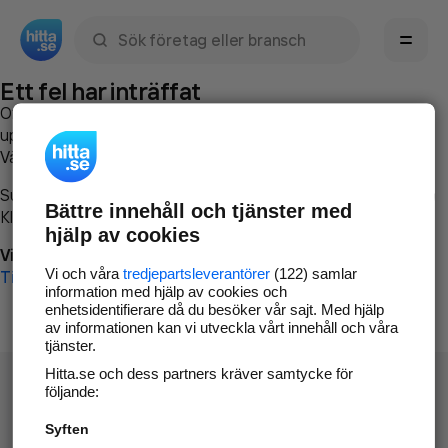
Sök namn, gata, ort, telefon, företag, sökord
Ett fel har inträffat
Om du vill kan du
kontakta hitta.se
och beskriva hur felet
uppstod så att vi lättare och snabbare kan avhjälpa det.
Vänligen försök med följande:
Surfa till
www.hitta.se
Bättre innehåll och tjänster med
Klicka på
Tillbaka-knappen
i webbläsaren och försök igen
hjälp av cookies
Vi beklagar besväret!
Vi och våra
tredjepartsleverantörer
(122) samlar
Till startsidan
information med hjälp av cookies och
enhetsidentifierare då du besöker vår sajt. Med hjälp
av informationen kan vi utveckla vårt innehåll och våra
tjänster.
Hitta.se och dess partners kräver samtycke för
följande:
Syften
Hitta.se - Gratis nummerupplysning.