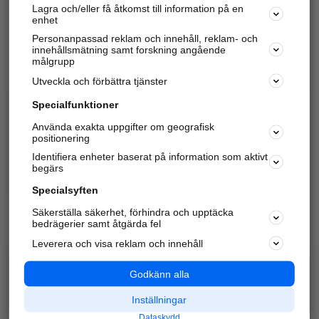
Lagra och/eller få åtkomst till information på en
Sök företag, personer och platser.
enhet
Personanpassad reklam och innehåll, reklam- och
Hitta telefonnummer, adresser, företagsinfo mm.
innehållsmätning samt forskning angående
målgrupp
Utveckla och förbättra tjänster
Marknadsför företaget
på hitta.se
Specialfunktioner
Använda exakta uppgifter om geografisk
Kom igång och annonsera mot
positionering
nya kunder och
Identifiera enheter baserat på information som aktivt
samarbetspartners nära dig.
begärs
Läs mer här
Specialsyften
Säkerställa säkerhet, förhindra och upptäcka
Alla kategorier
Populära sökningar
bedrägerier samt åtgärda fel
Leverera och visa reklam och innehåll
API & Kartor
Annonsera
Logga in
Integritet
Godkänn alla
Om oss
Nödnummer
Inställningar
Dataskydd