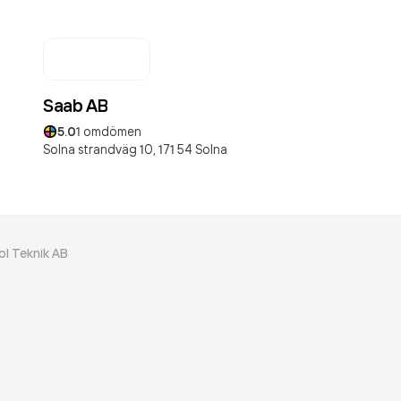
Saab AB
5.0
1
omdömen
Solna strandväg 10,
171 54
Solna
ol Teknik AB