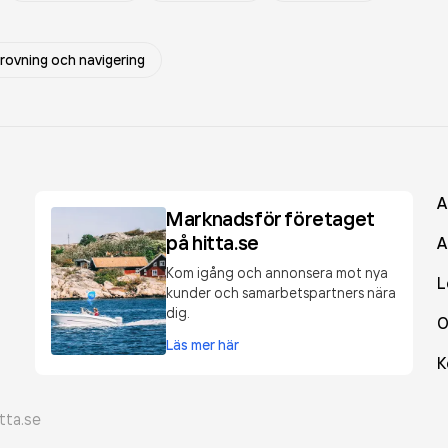
provning och navigering
A
Marknadsför företaget
på hitta.se
A
Kom igång och annonsera mot nya
L
kunder och samarbetspartners nära
dig.
O
Läs mer här
K
tta.se