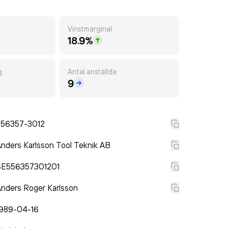
Vinstmarginal
18.9%
g
Antal anställda
9
556357-3012
nders Karlsson Tool Teknik AB
SE556357301201
nders Roger Karlsson
1989-04-16