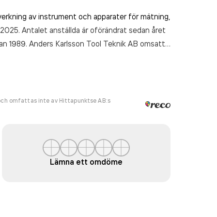
llverkning av instrument och apparater för mätning,
2025. Antalet anställda är oförändrat sedan året
edan 1989. Anders Karlsson Tool Teknik AB
omsatte
ch omfattas inte av Hittapunktse AB:s
Lämna ett omdöme