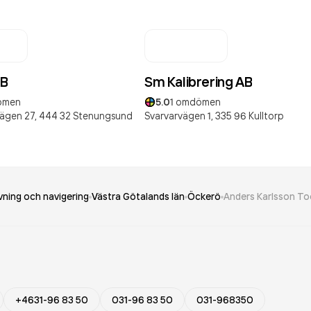
AB
Sm Kalibrering AB
ömen
5.0
1
omdömen
ägen 27,
444 32
Stenungsund
Svarvarvägen 1,
335 96
Kulltorp
vning och navigering
Västra Götalands län
Öckerö
Anders Karlsson To
+4631-96 83 50
031-96 83 50
031-968350