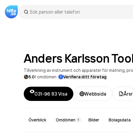
Anders Karlsson Tool
Tillverkning av instrument och apparater för mätning, pr
·
5.0
1
omdömen
Verifiera ditt företag
031-96 83
Visa
Webbsida
Årsr
Överblick
Omdömen
Bilder
Bolagsdata
1