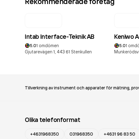
Rekommenderade företag
Intab Interface-Teknik AB
Keniwo 
5.0
1
omdömen
5.0
1
omd
Gjutarevägen 1,
443 61
Stenkullen
Munkerödsv
Tillverkning av instrument och apparater för mätning, pro
Olika telefonformat
+4631968350
031968350
+4631 96 83 50