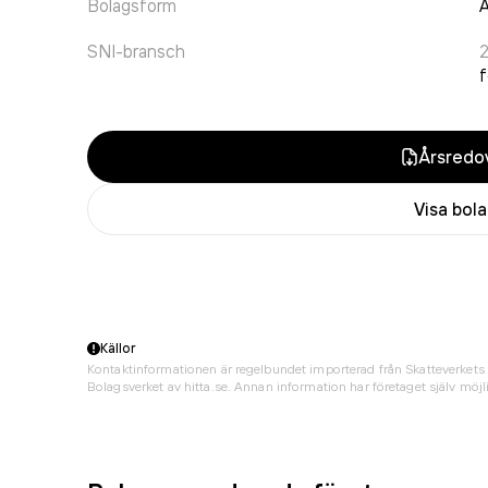
Bolagsform
A
SNI-bransch
f
Årsredov
Visa bol
Källor
Kontaktinformationen är regelbundet importerad från Skatteverkets 
Bolagsverket av hitta.se. Annan information har företaget själv möjli