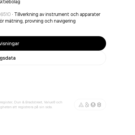
ktiebolag
26510
·
Tillverkning av instrument och apparater
ör mätning, provning och navigering
isningar
agsdata
register, Dun & Bradstreet, Value8 och
gheten att registrera på sin sida.