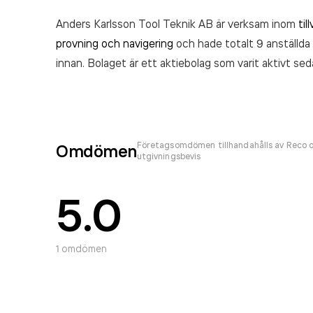
Anders Karlsson Tool Teknik AB är verksam inom
ti
provning och navigering
och hade totalt 9 anställda 
innan. Bolaget är ett aktiebolag som varit aktivt s
17 664 000,00 kr
senaste räkenskapsåret (2025).
Företagsomdömen tillhandahålls av Reco o
Omdömen
utgivningsbevis
5.0
1
omdömen