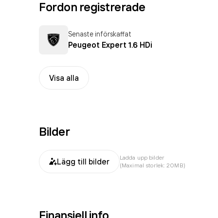
Fordon registrerade
Senaste införskaffat
Peugeot Expert 1.6 HDi
Visa alla
Bilder
Ladda upp bilder
Lägg till bilder
(Maximal storlek: 20MB)
Finansiell info