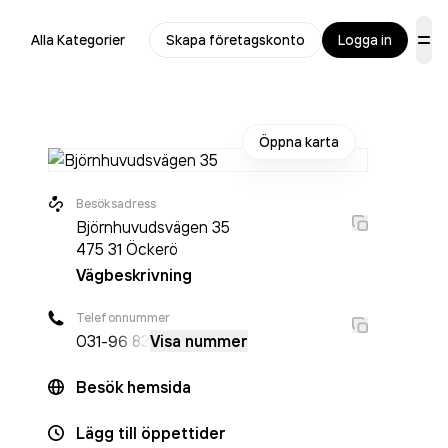
Alla Kategorier
Skapa företagskonto
Logga in
Öppna karta
Besöksadress
Björnhuvudsvägen 35
475 31
Öckerö
Vägbeskrivning
Telefonnummer
031-
96 83
Visa nummer
Besök hemsida
Lägg till öppettider