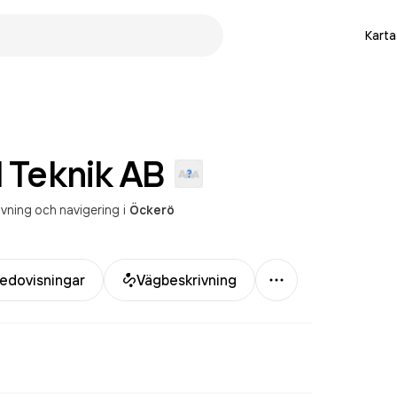
Karta
 Teknik
AB
ovning och navigering
i
Öckerö
Mer
edovisningar
Vägbeskrivning