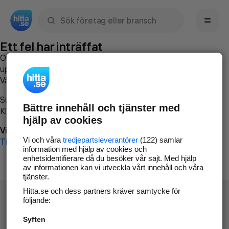
Sök namn, gata, ort, telefon, företag, sökord
Ett fel har inträffat
Om du vill kan du
kontakta hitta.se
och beskriva hur felet
uppstod så att vi lättare och snabbare kan avhjälpa det.
Vänligen försök med följande:
Surfa till
www.hitta.se
Bättre innehåll och tjänster med
Klicka på
Tillbaka-knappen
i webbläsaren och försök igen
hjälp av cookies
Vi beklagar besväret!
Vi och våra
tredjepartsleverantörer
(122) samlar
Till startsidan
information med hjälp av cookies och
enhetsidentifierare då du besöker vår sajt. Med hjälp
av informationen kan vi utveckla vårt innehåll och våra
tjänster.
Hitta.se och dess partners kräver samtycke för
följande:
Syften
Hitta.se - Gratis nummerupplysning.