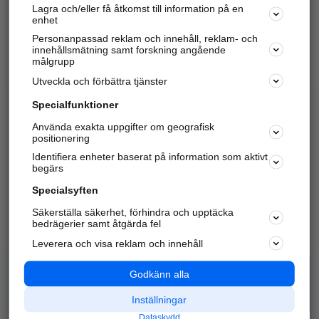
Lagra och/eller få åtkomst till information på en
Sök företag, personer och platser.
enhet
Personanpassad reklam och innehåll, reklam- och
Hitta telefonnummer, adresser, företagsinfo mm.
innehållsmätning samt forskning angående
målgrupp
Utveckla och förbättra tjänster
Marknadsför företaget
på hitta.se
Specialfunktioner
Använda exakta uppgifter om geografisk
Kom igång och annonsera mot
positionering
nya kunder och
Identifiera enheter baserat på information som aktivt
samarbetspartners nära dig.
begärs
Läs mer här
Specialsyften
Säkerställa säkerhet, förhindra och upptäcka
Alla kategorier
Populära sökningar
bedrägerier samt åtgärda fel
Leverera och visa reklam och innehåll
API & Kartor
Annonsera
Logga in
Integritet
Godkänn alla
Om oss
Nödnummer
Inställningar
Dataskydd