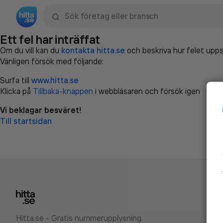
Sök namn, gata, ort, telefon, företag, sökord
Ett fel har inträffat
Om du vill kan du
kontakta hitta.se
och beskriva hur felet upps
Vänligen försök med följande:
Surfa till
www.hitta.se
Klicka på
Tillbaka-knappen
i webbläsaren och försök igen
Vi beklagar besväret!
Till startsidan
Hitta.se - Gratis nummerupplysning.