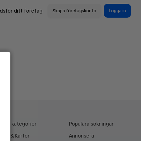
sför ditt företag
Skapa företagskonto
Logga in
Alla kategorier
Populära sökningar
API & Kartor
Annonsera