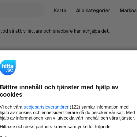
Karta
Alla kategorier
Marknad
tod så att vi lättare och snabbare kan avhjälpa det.
Bättre innehåll och tjänster med hjälp av
cookies
Vi och våra
tredjepartsleverantörer
(122) samlar information med
hjälp av cookies och enhetsidentifierare då du besöker vår sajt. Med
hjälp av informationen kan vi utveckla vårt innehåll och våra tjänster.
Marknadsför företaget på
Hitta.se och dess partners kräver samtycke för följande:
hitta.se