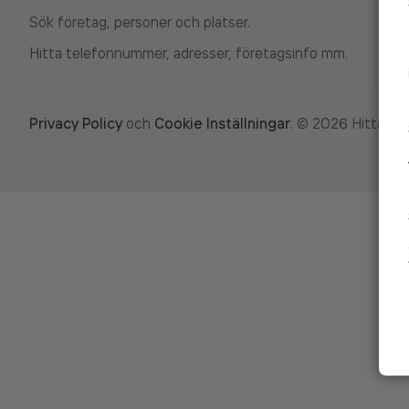
Sök företag, personer och platser.
Hitta telefonnummer, adresser, företagsinfo mm.
Privacy Policy
och
Cookie Inställningar
.
©
2026
Hitta.se