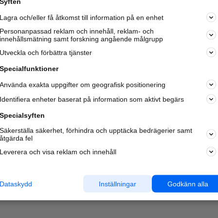
Syften
Kom igång och annonsera mot
Lagra och/eller få åtkomst till information på en enhet
nya kunder och
samarbetspartners nära dig.
Personanpassad reklam och innehåll, reklam- och
innehållsmätning samt forskning angående målgrupp
Läs mer här
Utveckla och förbättra tjänster
Specialfunktioner
Använda exakta uppgifter om geografisk positionering
Identifiera enheter baserat på information som aktivt begärs
Specialsyften
Säkerställa säkerhet, förhindra och upptäcka bedrägerier samt
åtgärda fel
Leverera och visa reklam och innehåll
Dataskydd
Inställningar
Godkänn alla