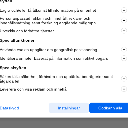
Syften
Kom igång och annonsera mot
Lagra och/eller få åtkomst till information på en enhet
nya kunder och
samarbetspartners nära dig.
Personanpassad reklam och innehåll, reklam- och
innehållsmätning samt forskning angående målgrupp
Läs mer här
Utveckla och förbättra tjänster
Specialfunktioner
Använda exakta uppgifter om geografisk positionering
Identifiera enheter baserat på information som aktivt begärs
Specialsyften
Säkerställa säkerhet, förhindra och upptäcka bedrägerier samt
åtgärda fel
Leverera och visa reklam och innehåll
Dataskydd
Inställningar
Godkänn alla