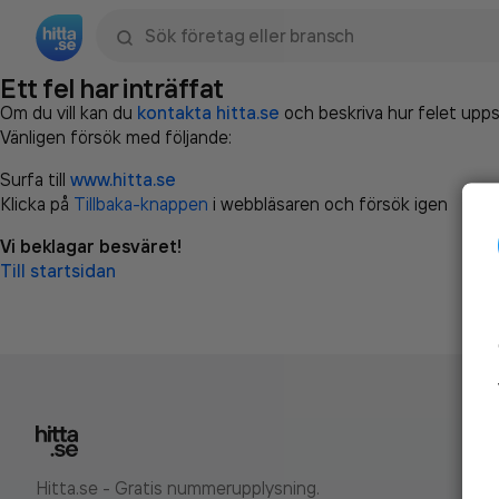
Sök namn, gata, ort, telefon, företag, sökord
Ett fel har inträffat
Om du vill kan du
kontakta hitta.se
och beskriva hur felet upps
Vänligen försök med följande:
Surfa till
www.hitta.se
Klicka på
Tillbaka-knappen
i webbläsaren och försök igen
Vi beklagar besväret!
Till startsidan
Hitta.se - Gratis nummerupplysning.