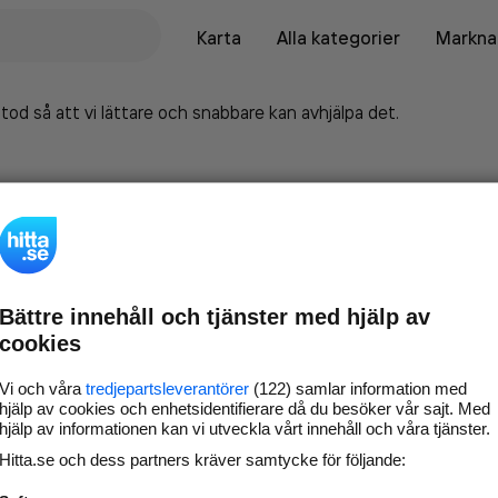
Karta
Alla kategorier
Marknad
tod så att vi lättare och snabbare kan avhjälpa det.
Bättre innehåll och tjänster med hjälp av
cookies
Vi och våra
tredjepartsleverantörer
(122) samlar information med
hjälp av cookies och enhetsidentifierare då du besöker vår sajt. Med
hjälp av informationen kan vi utveckla vårt innehåll och våra tjänster.
Marknadsför företaget på
Hitta.se och dess partners kräver samtycke för följande:
hitta.se