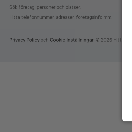
Sök företag, personer och platser.
Hitta telefonnummer, adresser, företagsinfo mm.
Privacy Policy
och
Cookie Inställningar
.
©
2026
Hitta.se