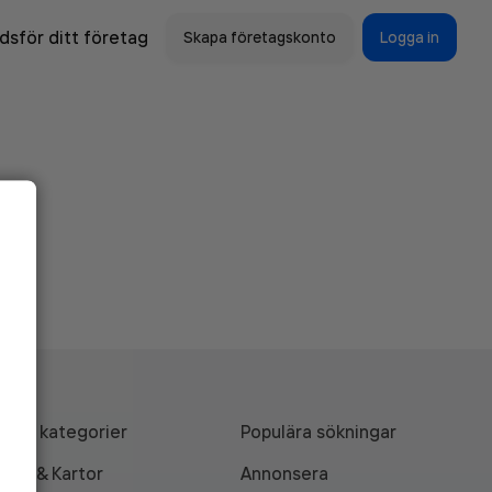
sför ditt företag
Skapa företagskonto
Logga in
Alla kategorier
Populära sökningar
API & Kartor
Annonsera