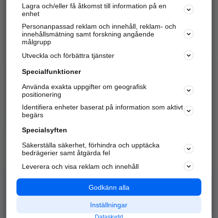
Lagra och/eller få åtkomst till information på en
Sök företag, personer och platser.
enhet
Personanpassad reklam och innehåll, reklam- och
Hitta telefonnummer, adresser, företagsinfo mm.
innehållsmätning samt forskning angående
målgrupp
Utveckla och förbättra tjänster
Marknadsför företaget
på hitta.se
Specialfunktioner
Använda exakta uppgifter om geografisk
Kom igång och annonsera mot
positionering
nya kunder och
Identifiera enheter baserat på information som aktivt
samarbetspartners nära dig.
begärs
Läs mer här
Specialsyften
Säkerställa säkerhet, förhindra och upptäcka
Alla kategorier
Populära sökningar
bedrägerier samt åtgärda fel
Leverera och visa reklam och innehåll
API & Kartor
Annonsera
Logga in
Integritet
Godkänn alla
Om oss
Nödnummer
Inställningar
Dataskydd