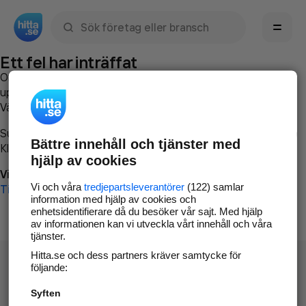
Sök namn, gata, ort, telefon, företag, sökord
Ett fel har inträffat
Om du vill kan du
kontakta hitta.se
och beskriva hur felet
uppstod så att vi lättare och snabbare kan avhjälpa det.
Vänligen försök med följande:
Surfa till
www.hitta.se
Bättre innehåll och tjänster med
Klicka på
Tillbaka-knappen
i webbläsaren och försök igen
hjälp av cookies
Vi beklagar besväret!
Vi och våra
tredjepartsleverantörer
(122) samlar
Till startsidan
information med hjälp av cookies och
enhetsidentifierare då du besöker vår sajt. Med hjälp
av informationen kan vi utveckla vårt innehåll och våra
tjänster.
Hitta.se och dess partners kräver samtycke för
följande:
Syften
Hitta.se - Gratis nummerupplysning.