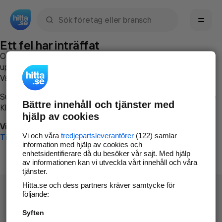
Sök namn, gata, ort, telefon, företag, sökord
Ett fel har inträffat
Om du vill kan du
kontakta hitta.se
och beskriva hur felet
uppstod så att vi lättare och snabbare kan avhjälpa det.
Vänligen försök med följande:
Surfa till
www.hitta.se
Bättre innehåll och tjänster med
Klicka på
Tillbaka-knappen
i webbläsaren och försök igen
hjälp av cookies
Vi beklagar besväret!
Vi och våra
tredjepartsleverantörer
(122) samlar
Till startsidan
information med hjälp av cookies och
enhetsidentifierare då du besöker vår sajt. Med hjälp
av informationen kan vi utveckla vårt innehåll och våra
tjänster.
Hitta.se och dess partners kräver samtycke för
följande:
Syften
Hitta.se - Gratis nummerupplysning.