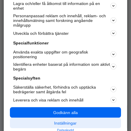
Lagra och/eller få åtkomst till information på en
Sök företag, personer och platser.
enhet
Personanpassad reklam och innehåll, reklam- och
Hitta telefonnummer, adresser, företagsinfo mm.
innehållsmätning samt forskning angående
målgrupp
Utveckla och förbättra tjänster
Marknadsför företaget
på hitta.se
Specialfunktioner
Använda exakta uppgifter om geografisk
Kom igång och annonsera mot
positionering
nya kunder och
Identifiera enheter baserat på information som aktivt
samarbetspartners nära dig.
begärs
Läs mer här
Specialsyften
Säkerställa säkerhet, förhindra och upptäcka
Alla kategorier
Populära sökningar
bedrägerier samt åtgärda fel
Leverera och visa reklam och innehåll
API & Kartor
Annonsera
Logga in
Integritet
Godkänn alla
Om oss
Nödnummer
Inställningar
Dataskydd