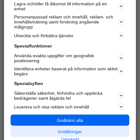
Lagra och/eller få åtkomst till information på en
Sök företag, personer och platser.
enhet
Personanpassad reklam och innehåll, reklam- och
Hitta telefonnummer, adresser, företagsinfo mm.
innehållsmätning samt forskning angående
målgrupp
Utveckla och förbättra tjänster
Marknadsför företaget
på hitta.se
Specialfunktioner
Använda exakta uppgifter om geografisk
Kom igång och annonsera mot
positionering
nya kunder och
Identifiera enheter baserat på information som aktivt
samarbetspartners nära dig.
begärs
Läs mer här
Specialsyften
Säkerställa säkerhet, förhindra och upptäcka
Alla kategorier
Populära sökningar
bedrägerier samt åtgärda fel
Leverera och visa reklam och innehåll
API & Kartor
Annonsera
Logga in
Integritet
Godkänn alla
Om oss
Nödnummer
Inställningar
Dataskydd