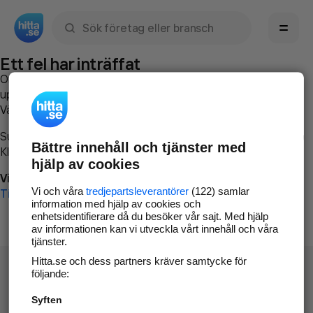
Sök namn, gata, ort, telefon, företag, sökord
Ett fel har inträffat
Om du vill kan du
kontakta hitta.se
och beskriva hur felet
uppstod så att vi lättare och snabbare kan avhjälpa det.
Vänligen försök med följande:
Surfa till
www.hitta.se
Bättre innehåll och tjänster med
Klicka på
Tillbaka-knappen
i webbläsaren och försök igen
hjälp av cookies
Vi beklagar besväret!
Vi och våra
tredjepartsleverantörer
(122) samlar
Till startsidan
information med hjälp av cookies och
enhetsidentifierare då du besöker vår sajt. Med hjälp
av informationen kan vi utveckla vårt innehåll och våra
tjänster.
Hitta.se och dess partners kräver samtycke för
följande:
Syften
Hitta.se - Gratis nummerupplysning.