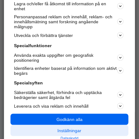
Lagra och/eller få åtkomst till information på en
Sök företag, personer och platser.
enhet
Personanpassad reklam och innehåll, reklam- och
Hitta telefonnummer, adresser, företagsinfo mm.
innehållsmätning samt forskning angående
målgrupp
Utveckla och förbättra tjänster
Marknadsför företaget
på hitta.se
Specialfunktioner
Använda exakta uppgifter om geografisk
Kom igång och annonsera mot
positionering
nya kunder och
Identifiera enheter baserat på information som aktivt
samarbetspartners nära dig.
begärs
Läs mer här
Specialsyften
Säkerställa säkerhet, förhindra och upptäcka
Alla kategorier
Populära sökningar
bedrägerier samt åtgärda fel
Leverera och visa reklam och innehåll
API & Kartor
Annonsera
Logga in
Integritet
Godkänn alla
Om oss
Nödnummer
Inställningar
Dataskydd