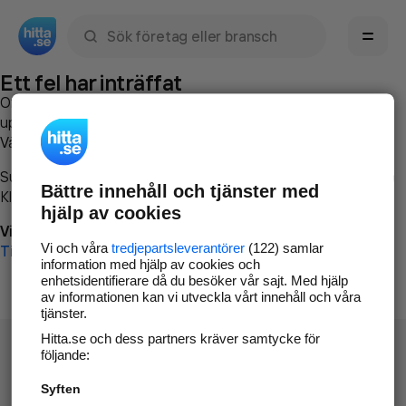
Sök namn, gata, ort, telefon, företag, sökord
Ett fel har inträffat
Om du vill kan du
kontakta hitta.se
och beskriva hur felet
uppstod så att vi lättare och snabbare kan avhjälpa det.
Vänligen försök med följande:
Surfa till
www.hitta.se
Bättre innehåll och tjänster med
Klicka på
Tillbaka-knappen
i webbläsaren och försök igen
hjälp av cookies
Vi beklagar besväret!
Vi och våra
tredjepartsleverantörer
(122) samlar
Till startsidan
information med hjälp av cookies och
enhetsidentifierare då du besöker vår sajt. Med hjälp
av informationen kan vi utveckla vårt innehåll och våra
tjänster.
Hitta.se och dess partners kräver samtycke för
följande:
Syften
Hitta.se - Gratis nummerupplysning.