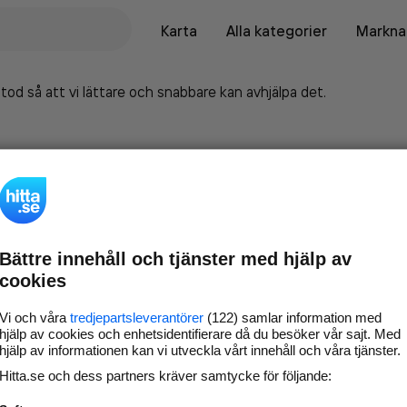
Karta
Alla kategorier
Marknad
tod så att vi lättare och snabbare kan avhjälpa det.
Bättre innehåll och tjänster med hjälp av
cookies
Vi och våra
tredjepartsleverantörer
(122) samlar information med
hjälp av cookies och enhetsidentifierare då du besöker vår sajt. Med
hjälp av informationen kan vi utveckla vårt innehåll och våra tjänster.
Marknadsför företaget på
Hitta.se och dess partners kräver samtycke för följande:
hitta.se