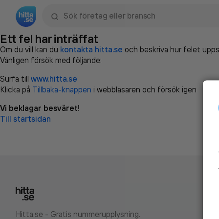
Sök namn, gata, ort, telefon, företag, sökord
Ett fel har inträffat
Om du vill kan du
kontakta hitta.se
och beskriva hur felet upps
Vänligen försök med följande:
Surfa till
www.hitta.se
Klicka på
Tillbaka-knappen
i webbläsaren och försök igen
Vi beklagar besväret!
Till startsidan
Hitta.se - Gratis nummerupplysning.