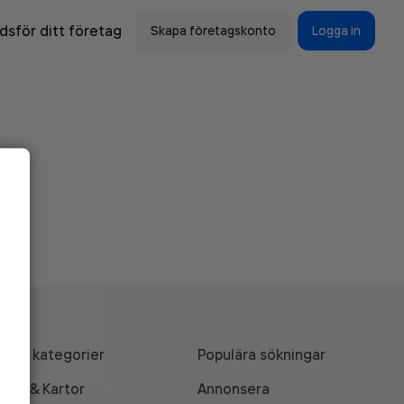
sför ditt företag
Skapa företagskonto
Logga in
Alla kategorier
Populära sökningar
API & Kartor
Annonsera