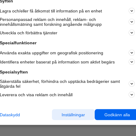
Syften
Kom igång och annonsera mot
Lagra och/eller få åtkomst till information på en enhet
nya kunder och
samarbetspartners nära dig.
Personanpassad reklam och innehåll, reklam- och
innehållsmätning samt forskning angående målgrupp
Läs mer här
Utveckla och förbättra tjänster
Specialfunktioner
Använda exakta uppgifter om geografisk positionering
Identifiera enheter baserat på information som aktivt begärs
Specialsyften
Säkerställa säkerhet, förhindra och upptäcka bedrägerier samt
åtgärda fel
Leverera och visa reklam och innehåll
Dataskydd
Inställningar
Godkänn alla