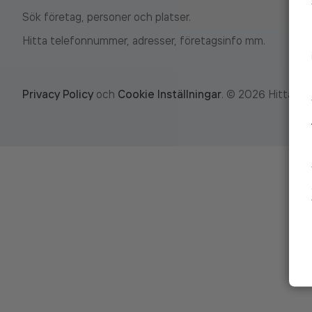
Sök företag, personer och platser.
Hitta telefonnummer, adresser, företagsinfo mm.
Privacy Policy
och
Cookie Inställningar
.
©
2026
Hitta.se