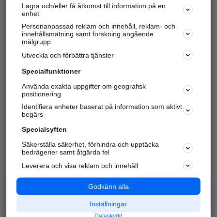
Lagra och/eller få åtkomst till information på en
Sök företag, personer och platser.
enhet
Personanpassad reklam och innehåll, reklam- och
Hitta telefonnummer, adresser, företagsinfo mm.
innehållsmätning samt forskning angående
målgrupp
Utveckla och förbättra tjänster
Marknadsför företaget
på hitta.se
Specialfunktioner
Använda exakta uppgifter om geografisk
Kom igång och annonsera mot
positionering
nya kunder och
Identifiera enheter baserat på information som aktivt
samarbetspartners nära dig.
begärs
Läs mer här
Specialsyften
Säkerställa säkerhet, förhindra och upptäcka
Alla kategorier
Populära sökningar
bedrägerier samt åtgärda fel
Leverera och visa reklam och innehåll
API & Kartor
Annonsera
Logga in
Integritet
Godkänn alla
Om oss
Nödnummer
Inställningar
Dataskydd