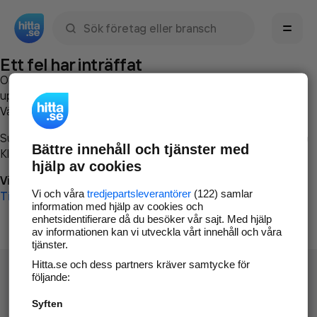
Sök namn, gata, ort, telefon, företag, sökord
Ett fel har inträffat
Om du vill kan du
kontakta hitta.se
och beskriva hur felet
uppstod så att vi lättare och snabbare kan avhjälpa det.
Vänligen försök med följande:
Surfa till
www.hitta.se
Bättre innehåll och tjänster med
Klicka på
Tillbaka-knappen
i webbläsaren och försök igen
hjälp av cookies
Vi beklagar besväret!
Vi och våra
tredjepartsleverantörer
(122) samlar
Till startsidan
information med hjälp av cookies och
enhetsidentifierare då du besöker vår sajt. Med hjälp
av informationen kan vi utveckla vårt innehåll och våra
tjänster.
Hitta.se och dess partners kräver samtycke för
följande:
Syften
Hitta.se - Gratis nummerupplysning.