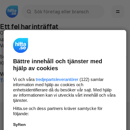
Sök namn, gata, ort, telefon, företag, sökord
Ett fel har inträffat
Om du vill kan du
kontakta hitta.se
och beskriva hur felet
uppstod så att vi lättare och snabbare kan avhjälpa det.
Vänligen försök med följande:
Surfa till
www.hitta.se
Bättre innehåll och tjänster med
Klicka på
Tillbaka-knappen
i webbläsaren och försök igen
hjälp av cookies
Vi beklagar besväret!
Vi och våra
tredjepartsleverantörer
(122) samlar
Till startsidan
information med hjälp av cookies och
enhetsidentifierare då du besöker vår sajt. Med hjälp
av informationen kan vi utveckla vårt innehåll och våra
tjänster.
Hitta.se och dess partners kräver samtycke för
följande:
Syften
Hitta.se - Gratis nummerupplysning.