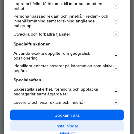
Lagra och/eller få åtkomst till information på en
Sök företag, personer och platser.
enhet
Personanpassad reklam och innehåll, reklam- och
Hitta telefonnummer, adresser, företagsinfo mm.
innehållsmätning samt forskning angående
målgrupp
Utveckla och förbättra tjänster
Marknadsför företaget
på hitta.se
Specialfunktioner
Använda exakta uppgifter om geografisk
Kom igång och annonsera mot
positionering
nya kunder och
Identifiera enheter baserat på information som aktivt
samarbetspartners nära dig.
begärs
Läs mer här
Specialsyften
Säkerställa säkerhet, förhindra och upptäcka
Alla kategorier
Populära sökningar
bedrägerier samt åtgärda fel
Leverera och visa reklam och innehåll
API & Kartor
Annonsera
Logga in
Integritet
Godkänn alla
Om oss
Nödnummer
Inställningar
Dataskydd