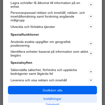
Lagra och/eller få åtkomst till information på en
Sök företag, personer och platser.
enhet
Personanpassad reklam och innehåll, reklam- och
Hitta telefonnummer, adresser, företagsinfo mm.
innehållsmätning samt forskning angående
målgrupp
Utveckla och förbättra tjänster
Marknadsför företaget
på hitta.se
Specialfunktioner
Använda exakta uppgifter om geografisk
Kom igång och annonsera mot
positionering
nya kunder och
Identifiera enheter baserat på information som aktivt
samarbetspartners nära dig.
begärs
Läs mer här
Specialsyften
Säkerställa säkerhet, förhindra och upptäcka
Alla kategorier
Populära sökningar
bedrägerier samt åtgärda fel
Leverera och visa reklam och innehåll
API & Kartor
Annonsera
Logga in
Integritet
Godkänn alla
Om oss
Nödnummer
Inställningar
Dataskydd