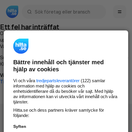
Sök namn, gata, ort, telefon, företag, sökord
Ett fel har inträffat
Om du vill kan du
kontakta hitta.se
och beskriva hur felet
uppstod så att vi lättare och snabbare kan avhjälpa det.
Vänligen försök med följande:
Surfa till
www.hitta.se
Bättre innehåll och tjänster med
Klicka på
Tillbaka-knappen
i webbläsaren och försök igen
hjälp av cookies
Vi beklagar besväret!
Vi och våra
tredjepartsleverantörer
(122) samlar
Till startsidan
information med hjälp av cookies och
enhetsidentifierare då du besöker vår sajt. Med hjälp
av informationen kan vi utveckla vårt innehåll och våra
tjänster.
Hitta.se och dess partners kräver samtycke för
följande:
Syften
Hitta.se - Gratis nummerupplysning.