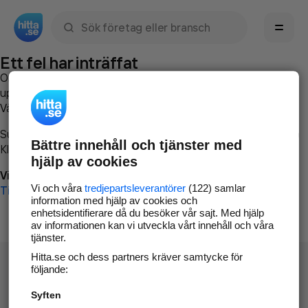
Sök namn, gata, ort, telefon, företag, sökord
Ett fel har inträffat
Om du vill kan du
kontakta hitta.se
och beskriva hur felet
uppstod så att vi lättare och snabbare kan avhjälpa det.
Vänligen försök med följande:
Surfa till
www.hitta.se
Bättre innehåll och tjänster med
Klicka på
Tillbaka-knappen
i webbläsaren och försök igen
hjälp av cookies
Vi beklagar besväret!
Vi och våra
tredjepartsleverantörer
(122) samlar
Till startsidan
information med hjälp av cookies och
enhetsidentifierare då du besöker vår sajt. Med hjälp
av informationen kan vi utveckla vårt innehåll och våra
tjänster.
Hitta.se och dess partners kräver samtycke för
följande:
Syften
Hitta.se - Gratis nummerupplysning.