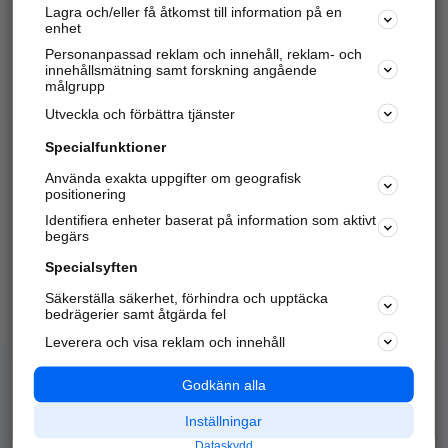
Lagra och/eller få åtkomst till information på en
Sök företag, personer och platser.
enhet
Personanpassad reklam och innehåll, reklam- och
Hitta telefonnummer, adresser, företagsinfo mm.
innehållsmätning samt forskning angående
målgrupp
Utveckla och förbättra tjänster
Marknadsför företaget
på hitta.se
Specialfunktioner
Använda exakta uppgifter om geografisk
Kom igång och annonsera mot
positionering
nya kunder och
Identifiera enheter baserat på information som aktivt
samarbetspartners nära dig.
begärs
Läs mer här
Specialsyften
Säkerställa säkerhet, förhindra och upptäcka
Alla kategorier
Populära sökningar
bedrägerier samt åtgärda fel
Leverera och visa reklam och innehåll
API & Kartor
Annonsera
Logga in
Integritet
Godkänn alla
Om oss
Nödnummer
Inställningar
Dataskydd