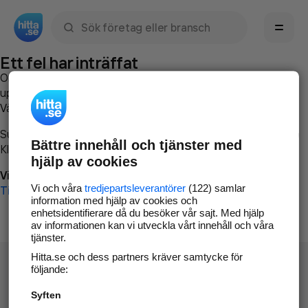
Sök namn, gata, ort, telefon, företag, sökord
Ett fel har inträffat
Om du vill kan du
kontakta hitta.se
och beskriva hur felet
uppstod så att vi lättare och snabbare kan avhjälpa det.
Vänligen försök med följande:
Surfa till
www.hitta.se
Bättre innehåll och tjänster med
Klicka på
Tillbaka-knappen
i webbläsaren och försök igen
hjälp av cookies
Vi beklagar besväret!
Vi och våra
tredjepartsleverantörer
(122) samlar
Till startsidan
information med hjälp av cookies och
enhetsidentifierare då du besöker vår sajt. Med hjälp
av informationen kan vi utveckla vårt innehåll och våra
tjänster.
Hitta.se och dess partners kräver samtycke för
följande:
Syften
Hitta.se - Gratis nummerupplysning.