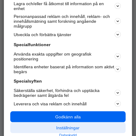
Lagra och/eller få åtkomst till information på en
Sök företag, personer och platser.
enhet
Personanpassad reklam och innehåll, reklam- och
Hitta telefonnummer, adresser, företagsinfo mm.
innehållsmätning samt forskning angående
målgrupp
Utveckla och förbättra tjänster
Marknadsför företaget
på hitta.se
Specialfunktioner
Använda exakta uppgifter om geografisk
Kom igång och annonsera mot
positionering
nya kunder och
Identifiera enheter baserat på information som aktivt
samarbetspartners nära dig.
begärs
Läs mer här
Specialsyften
Säkerställa säkerhet, förhindra och upptäcka
Alla kategorier
Populära sökningar
bedrägerier samt åtgärda fel
Leverera och visa reklam och innehåll
API & Kartor
Annonsera
Logga in
Integritet
Godkänn alla
Om oss
Nödnummer
Inställningar
Dataskydd